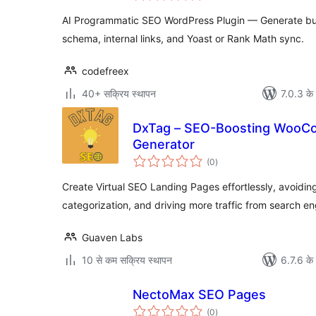
AI Programmatic SEO WordPress Plugin — Generate bul
schema, internal links, and Yoast or Rank Math sync.
codefreex
40+ सक्रिय स्थापन
7.0.3 के 
DxTag – SEO-Boosting WooCo
Generator
कुल
(0
)
दर
Create Virtual SEO Landing Pages effortlessly, avoidin
categorization, and driving more traffic from search e
Guaven Labs
10 से कम सक्रिय स्थापन
6.7.6 के 
NectoMax SEO Pages
कुल
(0
)
दर