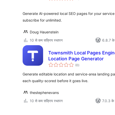
Generate AI-powered local SEO pages for your service 
subscribe for unlimited.
Doug Hauenstein
10 से कम सक्रिय स्थापन
6.8.7 के
Townsmith Local Pages Engine
Location Page Generator
कुल
(0
)
दर
Generate editable location and service-area landing pa
each quality-scored before it goes live.
thestephenevans
10 से कम सक्रिय स्थापन
7.0.3 के 