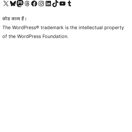
Visit our X (formerly Twitter) account
हमारे बलुस्की खाते पर जाएँ
Visit our Mastodon account
हमारे थ्रेड्स अकाउंट पर जाएं
हमारे फेसबुक पेज पर जाएँ
हमारे इंस्टाग्राम अकाउंट पर जाएं
हमारे लिंक्डइन खाते पर जाएँ
हमारे टिकटॉक खाते पर जाएँ
हमारे यूट्यूब चैनल पर जाएं
हमारे Tumblr खाते पर जाएँ
कोड काव्य हैं।
The WordPress® trademark is the intellectual property
of the WordPress Foundation.