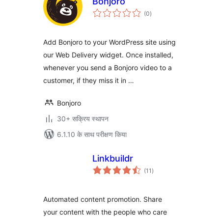
Bonjoro
कुल
(0
)
दर
Add Bonjoro to your WordPress site using
our Web Delivery widget. Once installed,
whenever you send a Bonjoro video to a
customer, if they miss it in …
Bonjoro
30+ सक्रिय स्थापन
6.1.10 के साथ परीक्षण किया
Linkbuildr
कुल
(11
)
दर
Automated content promotion. Share
your content with the people who care