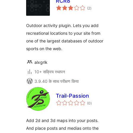
RCR8
कुल
(2
)
दर
Outdoor activity plugin. Lets you add
recreational locations to your site from
one of the largest databases of outdoor
sports on the web.
alxgrlk
10+ सक्रिय स्थापन
3.9.40 के साथ परीक्षण किया
Trail-Passion
कुल
(0
)
दर
Add 2d and 3d maps into your posts.
And place posts and medias onto the