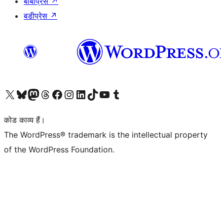
बीबीप्रेस
↗
बडीप्रेस
↗
Visit our X (formerly Twitter) account
हमारे बलुस्की खाते पर जाएँ
Visit our Mastodon account
हमारे थ्रेड्स अकाउंट पर जाएं
हमारे फेसबुक पेज पर जाएँ
हमारे इंस्टाग्राम अकाउंट पर जाएं
हमारे लिंक्डइन खाते पर जाएँ
हमारे टिकटॉक खाते पर जाएँ
हमारे यूट्यूब चैनल पर जाएं
हमारे Tumblr खाते पर जाएँ
कोड काव्य हैं।
The WordPress® trademark is the intellectual property
of the WordPress Foundation.