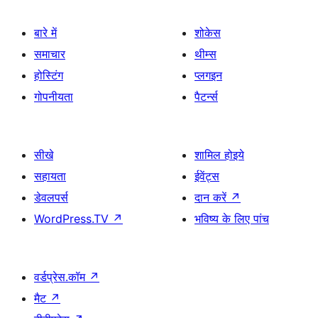
बारे में
शोकेस
समाचार
थीम्स
होस्टिंग
प्लगइन
गोपनीयता
पैटर्न्स
सीखे
शामिल होइये
सहायता
ईवेंट्स
डेवलपर्स
दान करें
↗
WordPress.TV
↗
भविष्य के लिए पांच
वर्डप्रेस.कॉम
↗
मैट
↗