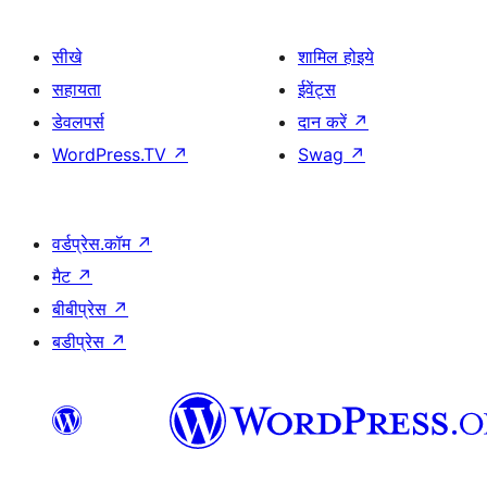
सीखे
शामिल होइये
सहायता
ईवेंट्स
डेवलपर्स
दान करें
↗
WordPress.TV
↗
Swag
↗
वर्डप्रेस.कॉम
↗
मैट
↗
बीबीप्रेस
↗
बडीप्रेस
↗