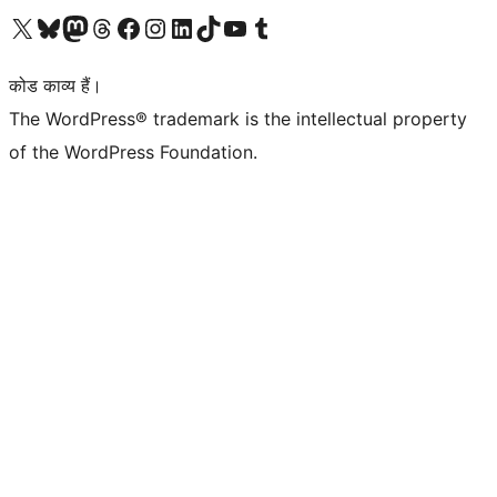
Visit our X (formerly Twitter) account
हमारे बलुस्की खाते पर जाएँ
Visit our Mastodon account
हमारे थ्रेड्स अकाउंट पर जाएं
हमारे फेसबुक पेज पर जाएँ
हमारे इंस्टाग्राम अकाउंट पर जाएं
हमारे लिंक्डइन खाते पर जाएँ
हमारे टिकटॉक खाते पर जाएँ
हमारे यूट्यूब चैनल पर जाएं
हमारे Tumblr खाते पर जाएँ
कोड काव्य हैं।
The WordPress® trademark is the intellectual property
of the WordPress Foundation.