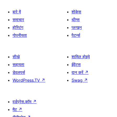
बारे में
शोकेस
समाचार
थीम्स
होस्टिंग
प्लगइन
गोपनीयता
पैटर्न्स
सीखे
शामिल होइये
सहायता
ईवेंट्स
डेवलपर्स
दान करें
↗
WordPress.TV
↗
Swag
↗
वर्डप्रेस.कॉम
↗
मैट
↗