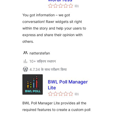
कुल
(0
)
दर
You got information – we got
conversation! Rawr widgets sit right
within the story and help your users to
express and share their opinion with
others.
natterstefan
10+ सक्रिय स्थापन
4.7.34 के साथ परीक्षण किया
BWL Poll Manager
Lite
कुल
(0
)
दर
BWL Poll Manager Lite provides all the
required features to create a custom poll