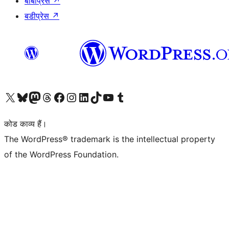
बीबीप्रेस
↗
बडीप्रेस
↗
Visit our X (formerly Twitter) account
हमारे बलुस्की खाते पर जाएँ
Visit our Mastodon account
हमारे थ्रेड्स अकाउंट पर जाएं
हमारे फेसबुक पेज पर जाएँ
हमारे इंस्टाग्राम अकाउंट पर जाएं
हमारे लिंक्डइन खाते पर जाएँ
हमारे टिकटॉक खाते पर जाएँ
हमारे यूट्यूब चैनल पर जाएं
हमारे Tumblr खाते पर जाएँ
कोड काव्य हैं।
The WordPress® trademark is the intellectual property
of the WordPress Foundation.