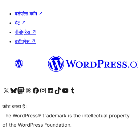
वर्डप्रेस.कॉम
↗
मैट
↗
बीबीप्रेस
↗
बडीप्रेस
↗
Visit our X (formerly Twitter) account
हमारे बलुस्की खाते पर जाएँ
Visit our Mastodon account
हमारे थ्रेड्स अकाउंट पर जाएं
हमारे फेसबुक पेज पर जाएँ
हमारे इंस्टाग्राम अकाउंट पर जाएं
हमारे लिंक्डइन खाते पर जाएँ
हमारे टिकटॉक खाते पर जाएँ
हमारे यूट्यूब चैनल पर जाएं
हमारे Tumblr खाते पर जाएँ
कोड काव्य हैं।
The WordPress® trademark is the intellectual property
of the WordPress Foundation.