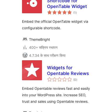
Shortcode for
OpenTable Widget
कुल
(1
)
दर
Embed the official OpenTable widget via
configurable shortcode.
ThemeBright
400+ सक्रिय स्थापन
4.7.34 के साथ परीक्षण किया
Widgets for
Opentable Reviews
कुल
(0
)
दर
Embed Opentable reviews fast and easily
into your WordPress site. Increase SEO,
trust and sales using Opentable reviews.