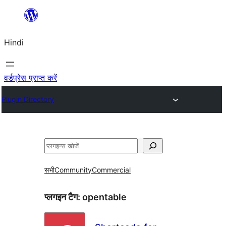
सामग्री
पर
Hindi
जाएं
वर्डप्रेस प्राप्त करें
Plugin Directory
खोजें
सभी
Community
Commercial
प्लगइन टैग:
opentable