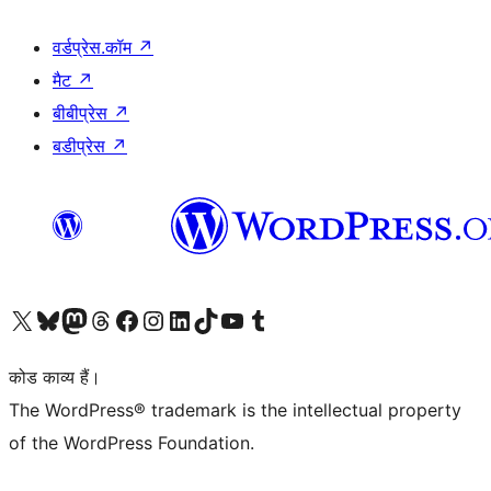
वर्डप्रेस.कॉम
↗
मैट
↗
बीबीप्रेस
↗
बडीप्रेस
↗
Visit our X (formerly Twitter) account
हमारे बलुस्की खाते पर जाएँ
Visit our Mastodon account
हमारे थ्रेड्स अकाउंट पर जाएं
हमारे फेसबुक पेज पर जाएँ
हमारे इंस्टाग्राम अकाउंट पर जाएं
हमारे लिंक्डइन खाते पर जाएँ
हमारे टिकटॉक खाते पर जाएँ
हमारे यूट्यूब चैनल पर जाएं
हमारे Tumblr खाते पर जाएँ
कोड काव्य हैं।
The WordPress® trademark is the intellectual property
of the WordPress Foundation.