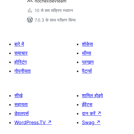
nochexdevteam
10 से कम सक्रिय स्थापन
7.0.3 के साथ परीक्षण किया
बारे में
शोकेस
समाचार
थीम्स
होस्टिंग
प्लगइन
गोपनीयता
पैटर्न्स
सीखे
शामिल होइये
सहायता
ईवेंट्स
डेवलपर्स
दान करें
↗
WordPress.TV
↗
Swag
↗