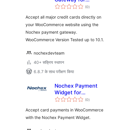
कुल
Woocommerce
(0
)
दर
Accept all major credit cards directly on
your WooCommerce website using the
Nochex payment gateway.
WooCommerce Version Tested up to 10.1.
nochexdevteam
40+ सक्रिय स्थापन
6.8.7 के साथ परीक्षण किया
Nochex Payment
Widget for
कुल
WooCommerce
(0
)
दर
Accept card payments in WooCommerce
with the Nochex Payment Widget.