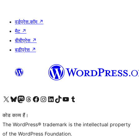
वर्डप्रेस.कॉम
↗
मैट
↗
बीबीप्रेस
↗
बडीप्रेस
↗
Visit our X (formerly Twitter) account
हमारे बलुस्की खाते पर जाएँ
Visit our Mastodon account
हमारे थ्रेड्स अकाउंट पर जाएं
हमारे फेसबुक पेज पर जाएँ
हमारे इंस्टाग्राम अकाउंट पर जाएं
हमारे लिंक्डइन खाते पर जाएँ
हमारे टिकटॉक खाते पर जाएँ
हमारे यूट्यूब चैनल पर जाएं
हमारे Tumblr खाते पर जाएँ
कोड काव्य हैं।
The WordPress® trademark is the intellectual property
of the WordPress Foundation.