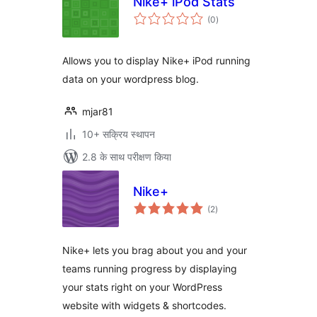
Nike+ iPod Stats
कुल
(0
)
दर
Allows you to display Nike+ iPod running
data on your wordpress blog.
mjar81
10+ सक्रिय स्थापन
2.8 के साथ परीक्षण किया
Nike+
कुल
(2
)
दर
Nike+ lets you brag about you and your
teams running progress by displaying
your stats right on your WordPress
website with widgets & shortcodes.