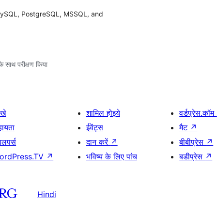
 (MySQL, PostgreSQL, MSSQL, and
े साथ परीक्षण किया
खे
शामिल होइये
वर्डप्रेस.कॉम
हायता
ईवेंट्स
मैट
↗
वलपर्स
दान करें
↗
बीबीप्रेस
↗
ordPress.TV
↗
भविष्य के लिए पांच
बडीप्रेस
↗
Hindi