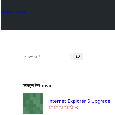
Plugin Directory
खोजें
प्लगइन टैग:
msie
Internet Explorer 6 Upgrade
कुल
(0
)
दर