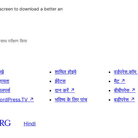
a screen to download a better an
 साथ परीक्षण किया
खे
शामिल होइये
वर्डप्रेस.कॉम
हायता
ईवेंट्स
मैट
↗
वलपर्स
दान करें
↗
बीबीप्रेस
↗
ordPress.TV
↗
भविष्य के लिए पांच
बडीप्रेस
↗
Hindi