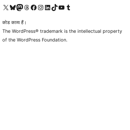
Visit our X (formerly Twitter) account
हमारे बलुस्की खाते पर जाएँ
Visit our Mastodon account
हमारे थ्रेड्स अकाउंट पर जाएं
हमारे फेसबुक पेज पर जाएँ
हमारे इंस्टाग्राम अकाउंट पर जाएं
हमारे लिंक्डइन खाते पर जाएँ
हमारे टिकटॉक खाते पर जाएँ
हमारे यूट्यूब चैनल पर जाएं
हमारे Tumblr खाते पर जाएँ
कोड काव्य हैं।
The WordPress® trademark is the intellectual property
of the WordPress Foundation.