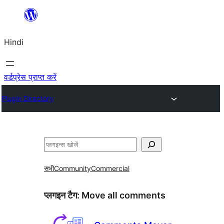
सामग्री
पर
Hindi
जाएं
वर्डप्रेस प्राप्त करें
Plugin Directory
खोजें
सभी
Community
Commercial
प्लगइन टैग:
Move all comments