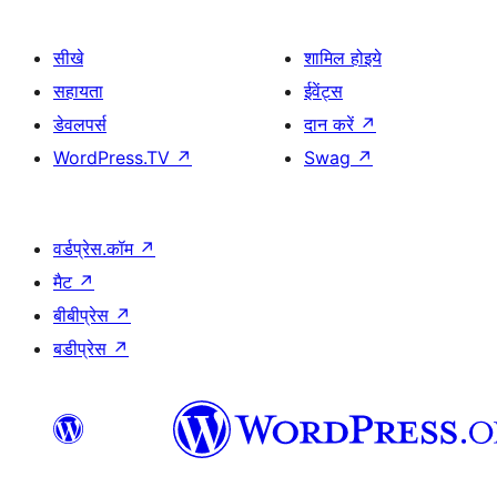
सीखे
शामिल होइये
सहायता
ईवेंट्स
डेवलपर्स
दान करें
↗
WordPress.TV
↗
Swag
↗
वर्डप्रेस.कॉम
↗
मैट
↗
बीबीप्रेस
↗
बडीप्रेस
↗