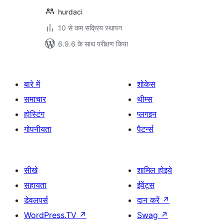
hurdaci
10 से कम सक्रिय स्थापन
6.9.6 के साथ परीक्षण किया
बारे में
शोकेस
समाचार
थीम्स
होस्टिंग
प्लगइन
गोपनीयता
पैटर्न्स
सीखे
शामिल होइये
सहायता
ईवेंट्स
डेवलपर्स
दान करें
↗
WordPress.TV
↗
Swag
↗