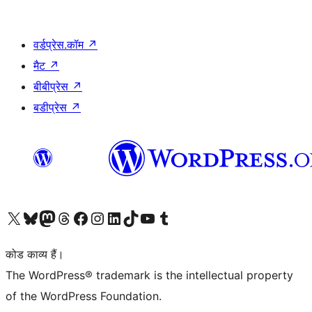
वर्डप्रेस.कॉम
↗
मैट
↗
बीबीप्रेस
↗
बडीप्रेस
↗
Visit our X (formerly Twitter) account
हमारे बलुस्की खाते पर जाएँ
Visit our Mastodon account
हमारे थ्रेड्स अकाउंट पर जाएं
हमारे फेसबुक पेज पर जाएँ
हमारे इंस्टाग्राम अकाउंट पर जाएं
हमारे लिंक्डइन खाते पर जाएँ
हमारे टिकटॉक खाते पर जाएँ
हमारे यूट्यूब चैनल पर जाएं
हमारे Tumblr खाते पर जाएँ
कोड काव्य हैं।
The WordPress® trademark is the intellectual property
of the WordPress Foundation.