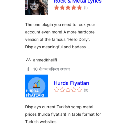
Rock & Metal Lyrics
कुल
(1
)
दर
The one plugin you need to rock your
account even more! A more hardcore
version of the famous "Hello Dolly".
Displays meaningful and badass …
ahmedkhelifi
10 से कम सक्रिय स्थापन
Hurda Fiyatları
कुल
(0
)
दर
Displays current Turkish scrap metal
prices (hurda fiyatları) in table format for
Turkish websites.