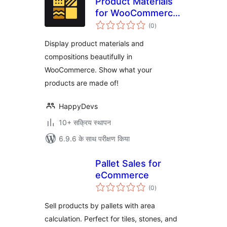
Product Materials
for WooCommerce
कुल
– MadeOf
(0
)
दर
Display product materials and
compositions beautifully in
WooCommerce. Show what your
products are made of!
HappyDevs
10+ सक्रिय स्थापन
6.9.6 के साथ परीक्षण किया
Pallet Sales for
eCommerce
कुल
(0
)
दर
Sell products by pallets with area
calculation. Perfect for tiles, stones, and