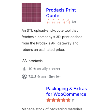
Prodaxis Print
Quote
कुल
(0
)
दर
An STL upload-and-quote tool that
fetches a company's 3D-print options
from the Prodaxis API gateway and
returns an estimated price.
prodaxis
10 से कम सक्रिय स्थापन
7.0.3 के साथ परीक्षण किया
Packaging & Extras
for WooCommerce
कुल
(1
)
दर
Manage stock of packaging materials