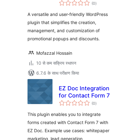
कुल
(0
)
दर
A versatile and user-friendly WordPress
plugin that simplifies the creation,
management, and customization of
promotional popups and discounts.
Mofazzal Hossain
10 से कम सक्रिय स्थापन
6.7.6 के साथ परीक्षण किया
EZ Doc Integration
for Contact Form 7
कुल
(0
)
दर
This plugin enables you to integrate
forms created with Contact Form 7 with
EZ Doc. Example use cases: whitepaper
marketing, lead generation