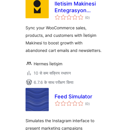
Iletisim Makinesi
Entegrasyon
कुल
Platformu
(0
)
दर
Sync your WooCommerce sales,
products, and customers with İletişim
Makinesi to boost growth with
abandoned cart emails and newsletters.
Hermes İletişim
10 से कम सक्रिय स्थापन
6.7.6 के साथ परीक्षण किया
Feed Simulator
कुल
(0
)
दर
Simulates the Instagram interface to
present marketing campaigns