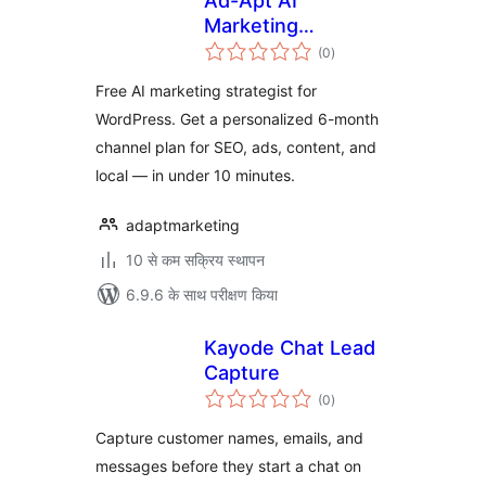
Ad-Apt AI
Marketing
कुल
Roadmap
(0
)
दर
Free AI marketing strategist for
WordPress. Get a personalized 6-month
channel plan for SEO, ads, content, and
local — in under 10 minutes.
adaptmarketing
10 से कम सक्रिय स्थापन
6.9.6 के साथ परीक्षण किया
Kayode Chat Lead
Capture
कुल
(0
)
दर
Capture customer names, emails, and
messages before they start a chat on