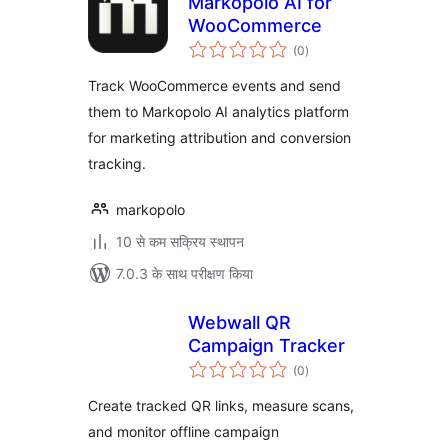
Markopolo AI for
WooCommerce
कुल
(0
)
दर
Track WooCommerce events and send
them to Markopolo AI analytics platform
for marketing attribution and conversion
tracking.
markopolo
10 से कम सक्रिय स्थापन
7.0.3 के साथ परीक्षण किया
Webwall QR
Campaign Tracker
कुल
(0
)
दर
Create tracked QR links, measure scans,
and monitor offline campaign