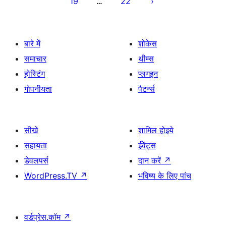
19
22
…
बारे में
शोकेस
समाचार
थीम्स
होस्टिंग
प्लगइन
गोपनीयता
पैटर्न्स
सीखे
शामिल होइये
सहायता
ईवेंट्स
डेवलपर्स
दान करें
↗
WordPress.TV
↗
भविष्य के लिए पांच
वर्डप्रेस.कॉम
↗