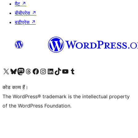
मैट
↗
बीबीप्रेस
↗
बडीप्रेस
↗
Visit our X (formerly Twitter) account
हमारे बलुस्की खाते पर जाएँ
Visit our Mastodon account
हमारे थ्रेड्स अकाउंट पर जाएं
हमारे फेसबुक पेज पर जाएँ
हमारे इंस्टाग्राम अकाउंट पर जाएं
हमारे लिंक्डइन खाते पर जाएँ
हमारे टिकटॉक खाते पर जाएँ
हमारे यूट्यूब चैनल पर जाएं
हमारे Tumblr खाते पर जाएँ
कोड काव्य हैं।
The WordPress® trademark is the intellectual property
of the WordPress Foundation.