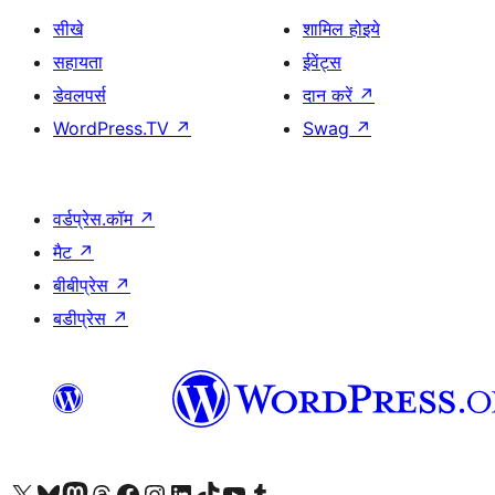
सीखे
शामिल होइये
सहायता
ईवेंट्स
डेवलपर्स
दान करें
↗
WordPress.TV
↗
Swag
↗
वर्डप्रेस.कॉम
↗
मैट
↗
बीबीप्रेस
↗
बडीप्रेस
↗
Visit our X (formerly Twitter) account
हमारे बलुस्की खाते पर जाएँ
Visit our Mastodon account
हमारे थ्रेड्स अकाउंट पर जाएं
हमारे फेसबुक पेज पर जाएँ
हमारे इंस्टाग्राम अकाउंट पर जाएं
हमारे लिंक्डइन खाते पर जाएँ
हमारे टिकटॉक खाते पर जाएँ
हमारे यूट्यूब चैनल पर जाएं
हमारे Tumblr खाते पर जाएँ