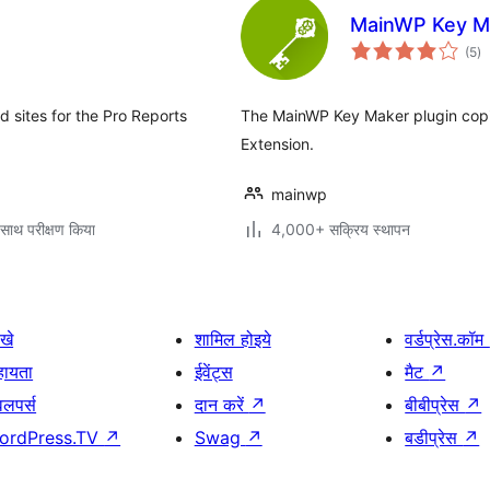
MainWP Key M
कु
(5
)
दर
 sites for the Pro Reports
The MainWP Key Maker plugin copi
Extension.
mainwp
साथ परीक्षण किया
4,000+ सक्रिय स्थापन
खे
शामिल होइये
वर्डप्रेस.कॉम
हायता
ईवेंट्स
मैट
↗
वलपर्स
दान करें
↗
बीबीप्रेस
↗
ordPress.TV
↗
Swag
↗
बडीप्रेस
↗