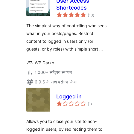
User Access
Shortcodes
कुल
(13
)
दर
The simplest way of controlling who sees
what in your posts/pages. Restrict
content to logged in users only (or
guests, or by roles) with simple short …
WP Darko
1,000+ सक्रिय स्थापन
6.9.6 के साथ परीक्षण किया
Logged in
कुल
(1
)
दर
Allows you to close your site to non-
logged in users, by redirecting them to