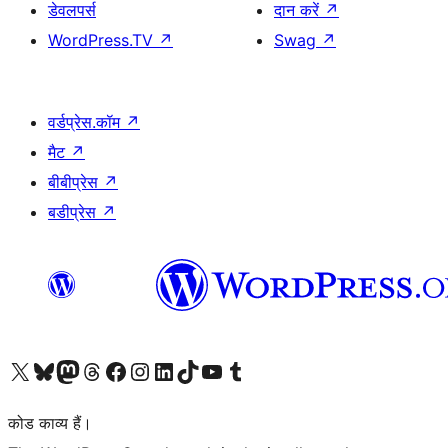
डेवलपर्स
दान करें
↗
WordPress.TV
↗
Swag
↗
वर्डप्रेस.कॉम
↗
मैट
↗
बीबीप्रेस
↗
बडीप्रेस
↗
Visit our X (formerly Twitter) account
हमारे बलुस्की खाते पर जाएँ
Visit our Mastodon account
हमारे थ्रेड्स अकाउंट पर जाएं
हमारे फेसबुक पेज पर जाएँ
हमारे इंस्टाग्राम अकाउंट पर जाएं
हमारे लिंक्डइन खाते पर जाएँ
हमारे टिकटॉक खाते पर जाएँ
हमारे यूट्यूब चैनल पर जाएं
हमारे Tumblr खाते पर जाएँ
कोड काव्य हैं।