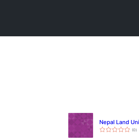
Nepal Land Un
कु
(0
)
दर