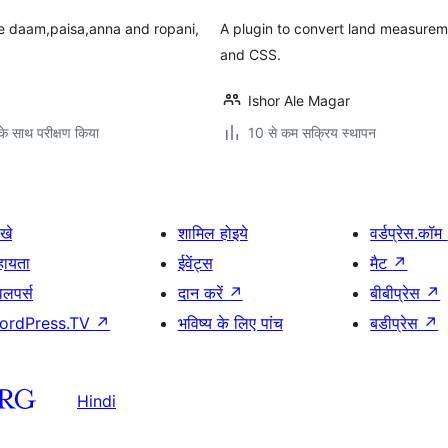
ike daam,paisa,anna and ropani,
A plugin to convert land measurem
and CSS.
Ishor Ale Magar
े साथ परीक्षण किया
10 से कम सक्रिय स्थापन
खे
शामिल होइये
वर्डप्रेस.कॉम
हायता
ईवेंट्स
मैट
↗
वलपर्स
दान करें
↗
बीबीप्रेस
↗
ordPress.TV
↗
भविष्य के लिए पांच
बडीप्रेस
↗
Hindi