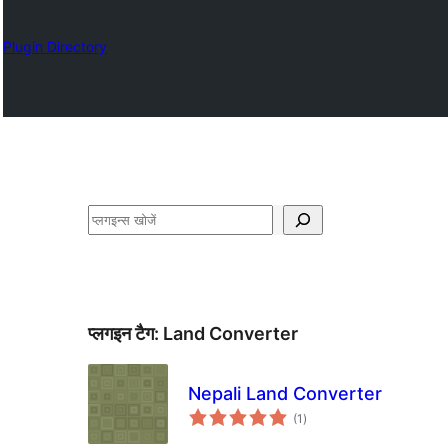
Plugin Directory
खोजें
प्लगइन टैग:
Land Converter
Nepali Land Converter
कुल
(1
)
दर