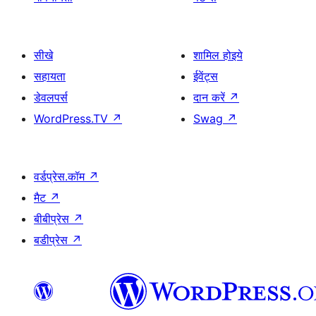
सीखे
शामिल होइये
सहायता
ईवेंट्स
डेवलपर्स
दान करें
↗
WordPress.TV
↗
Swag
↗
वर्डप्रेस.कॉम
↗
मैट
↗
बीबीप्रेस
↗
बडीप्रेस
↗