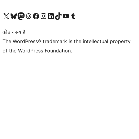
Visit our X (formerly Twitter) account
हमारे बलुस्की खाते पर जाएँ
Visit our Mastodon account
हमारे थ्रेड्स अकाउंट पर जाएं
हमारे फेसबुक पेज पर जाएँ
हमारे इंस्टाग्राम अकाउंट पर जाएं
हमारे लिंक्डइन खाते पर जाएँ
हमारे टिकटॉक खाते पर जाएँ
हमारे यूट्यूब चैनल पर जाएं
हमारे Tumblr खाते पर जाएँ
कोड काव्य हैं।
The WordPress® trademark is the intellectual property
of the WordPress Foundation.