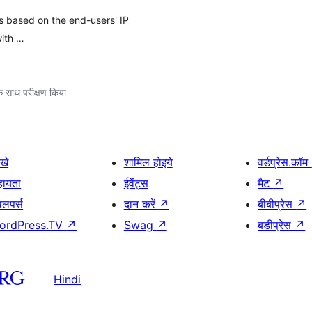
es based on the end-users' IP
with …
े साथ परीक्षण किया
खे
शामिल होइये
वर्डप्रेस.कॉम
हायता
ईवेंट्स
मैट
↗
वलपर्स
दान करें
↗
बीबीप्रेस
↗
ordPress.TV
↗
Swag
↗
बडीप्रेस
↗
Hindi