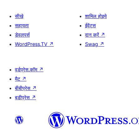
सीखे
शामिल होइये
सहायता
ईवेंट्स
डेवलपर्स
दान करें
↗
WordPress.TV
↗
Swag
↗
वर्डप्रेस.कॉम
↗
मैट
↗
बीबीप्रेस
↗
बडीप्रेस
↗