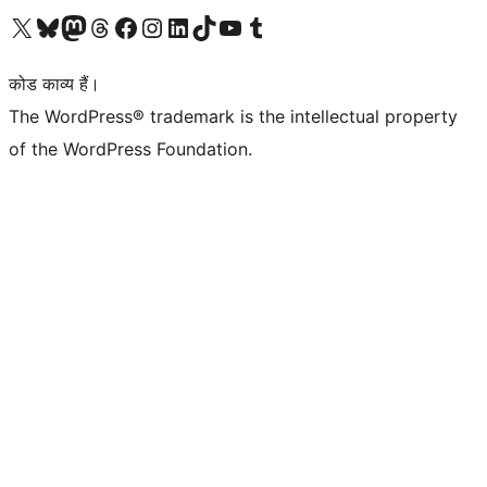
Visit our X (formerly Twitter) account
हमारे बलुस्की खाते पर जाएँ
Visit our Mastodon account
हमारे थ्रेड्स अकाउंट पर जाएं
हमारे फेसबुक पेज पर जाएँ
हमारे इंस्टाग्राम अकाउंट पर जाएं
हमारे लिंक्डइन खाते पर जाएँ
हमारे टिकटॉक खाते पर जाएँ
हमारे यूट्यूब चैनल पर जाएं
हमारे Tumblr खाते पर जाएँ
कोड काव्य हैं।
The WordPress® trademark is the intellectual property
of the WordPress Foundation.