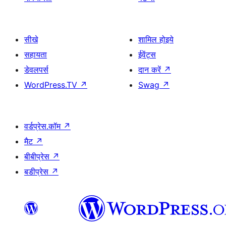
सीखे
शामिल होइये
सहायता
ईवेंट्स
डेवलपर्स
दान करें
↗
WordPress.TV
↗
Swag
↗
वर्डप्रेस.कॉम
↗
मैट
↗
बीबीप्रेस
↗
बडीप्रेस
↗