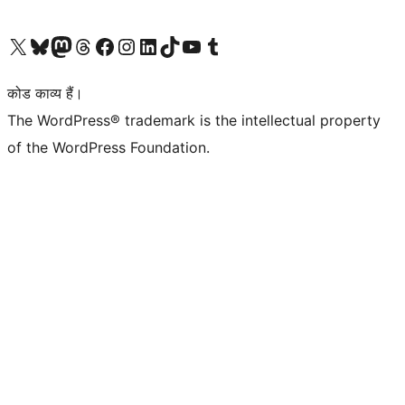
Visit our X (formerly Twitter) account
हमारे बलुस्की खाते पर जाएँ
Visit our Mastodon account
हमारे थ्रेड्स अकाउंट पर जाएं
हमारे फेसबुक पेज पर जाएँ
हमारे इंस्टाग्राम अकाउंट पर जाएं
हमारे लिंक्डइन खाते पर जाएँ
हमारे टिकटॉक खाते पर जाएँ
हमारे यूट्यूब चैनल पर जाएं
हमारे Tumblr खाते पर जाएँ
कोड काव्य हैं।
The WordPress® trademark is the intellectual property
of the WordPress Foundation.