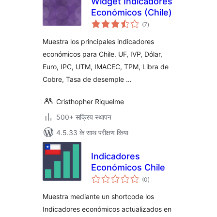
Widget Indicadores
Económicos (Chile)
कुल
(7
)
दर
Muestra los principales indicadores
económicos para Chile. UF, IVP, Dólar,
Euro, IPC, UTM, IMACEC, TPM, Libra de
Cobre, Tasa de desemple …
Cristhopher Riquelme
500+ सक्रिय स्थापन
4.5.33 के साथ परीक्षण किया
Indicadores
Económicos Chile
कुल
(0
)
दर
Muestra mediante un shortcode los
Indicadores económicos actualizados en