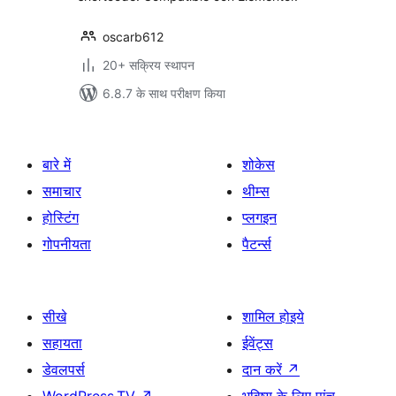
oscarb612
20+ सक्रिय स्थापन
6.8.7 के साथ परीक्षण किया
बारे में
शोकेस
समाचार
थीम्स
होस्टिंग
प्लगइन
गोपनीयता
पैटर्न्स
सीखे
शामिल होइये
सहायता
ईवेंट्स
डेवलपर्स
दान करें
↗