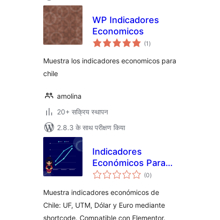
WP Indicadores
Economicos
कुल
(1
)
दर
Muestra los indicadores economicos para
chile
amolina
20+ सक्रिय स्थापन
2.8.3 के साथ परीक्षण किया
Indicadores
Económicos Para
कुल
Chile
(0
)
दर
Muestra indicadores económicos de
Chile: UF, UTM, Dólar y Euro mediante
shortcode. Compatible con Elementor.