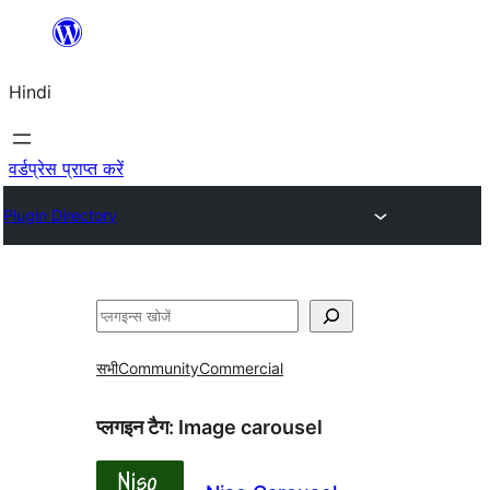
सामग्री
पर
Hindi
जाएं
वर्डप्रेस प्राप्त करें
Plugin Directory
खोजें
सभी
Community
Commercial
प्लगइन टैग:
Image carousel