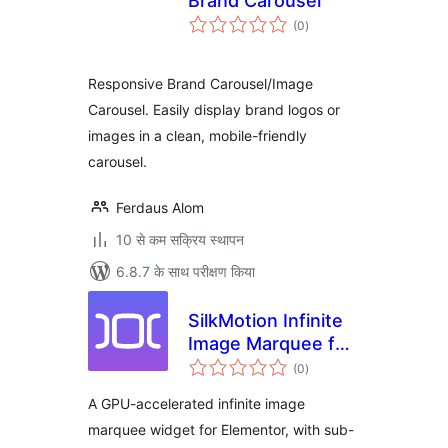
Brand Carousel
कुल
(0
)
दर
Responsive Brand Carousel/Image
Carousel. Easily display brand logos or
images in a clean, mobile-friendly
carousel.
Ferdaus Alom
10 से कम सक्रिय स्थापन
6.8.7 के साथ परीक्षण किया
SilkMotion Infinite
Image Marquee for
कुल
Elementor
(0
)
दर
A GPU-accelerated infinite image
marquee widget for Elementor, with sub-