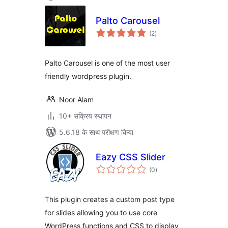
Palto Carousel
कुल
(2
)
दर
Palto Carousel is one of the most user
friendly wordpress plugin.
Noor Alam
10+ सक्रिय स्थापन
5.6.18 के साथ परीक्षण किया
Eazy CSS Slider
कुल
(0
)
दर
This plugin creates a custom post type
for slides allowing you to use core
WordPress functions and CSS to display