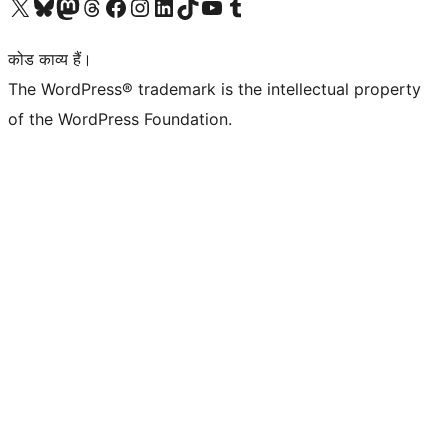
Visit our X (formerly Twitter) account
हमारे बलुस्की खाते पर जाएँ
Visit our Mastodon account
हमारे थ्रेड्स अकाउंट पर जाएं
हमारे फेसबुक पेज पर जाएँ
हमारे इंस्टाग्राम अकाउंट पर जाएं
हमारे लिंक्डइन खाते पर जाएँ
हमारे टिकटॉक खाते पर जाएँ
हमारे यूट्यूब चैनल पर जाएं
हमारे Tumblr खाते पर जाएँ
कोड काव्य हैं।
The WordPress® trademark is the intellectual property
of the WordPress Foundation.