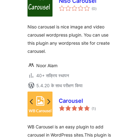
Niso Carousel
कुल
(0
)
दर
Niso carousel is nice image and video
carousel wordpress plugin. You can use
this plugin any wordpress site for create
carousel.
Noor Alam
40+ सक्रिय स्थापन
5.4.20 के साथ परीक्षण किया
Carousel
कुल
(1
)
दर
WB Carousel is an easy plugin to add
carousel in WordPress sites.This plugin is