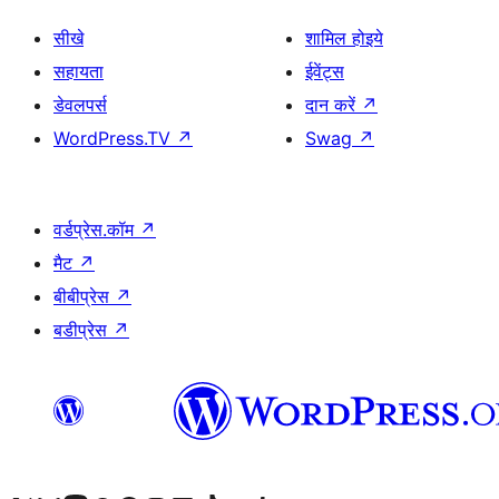
सीखे
शामिल होइये
सहायता
ईवेंट्स
डेवलपर्स
दान करें
↗
WordPress.TV
↗
Swag
↗
वर्डप्रेस.कॉम
↗
मैट
↗
बीबीप्रेस
↗
बडीप्रेस
↗