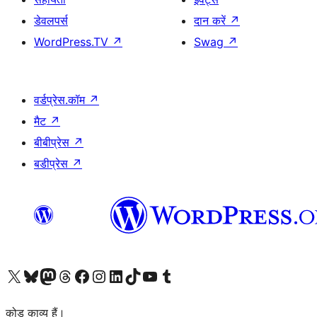
डेवलपर्स
दान करें
↗
WordPress.TV
↗
Swag
↗
वर्डप्रेस.कॉम
↗
मैट
↗
बीबीप्रेस
↗
बडीप्रेस
↗
Visit our X (formerly Twitter) account
हमारे बलुस्की खाते पर जाएँ
Visit our Mastodon account
हमारे थ्रेड्स अकाउंट पर जाएं
हमारे फेसबुक पेज पर जाएँ
हमारे इंस्टाग्राम अकाउंट पर जाएं
हमारे लिंक्डइन खाते पर जाएँ
हमारे टिकटॉक खाते पर जाएँ
हमारे यूट्यूब चैनल पर जाएं
हमारे Tumblr खाते पर जाएँ
कोड काव्य हैं।