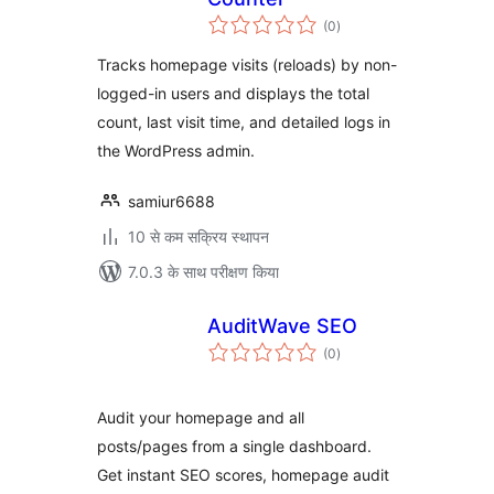
कुल
(0
)
दर
Tracks homepage visits (reloads) by non-
logged-in users and displays the total
count, last visit time, and detailed logs in
the WordPress admin.
samiur6688
10 से कम सक्रिय स्थापन
7.0.3 के साथ परीक्षण किया
AuditWave SEO
कुल
(0
)
दर
Audit your homepage and all
posts/pages from a single dashboard.
Get instant SEO scores, homepage audit