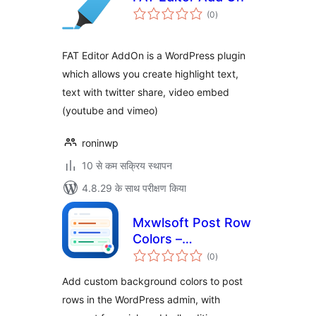
कुल
(0
)
दर
FAT Editor AddOn is a WordPress plugin
which allows you create highlight text,
text with twitter share, video embed
(youtube and vimeo)
roninwp
10 से कम सक्रिय स्थापन
4.8.29 के साथ परीक्षण किया
Mxwlsoft Post Row
Colors –
कुल
Background
(0
)
दर
Highlighter for
Add custom background colors to post
Admin
rows in the WordPress admin, with