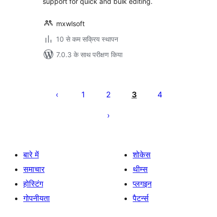
support for quick and bulk editing.
mxwlsoft
10 से कम सक्रिय स्थापन
7.0.3 के साथ परीक्षण किया
पोस्ट
पेजिनेशन
1
2
3
4
बारे में
शोकेस
समाचार
थीम्स
होस्टिंग
प्लगइन
गोपनीयता
पैटर्न्स