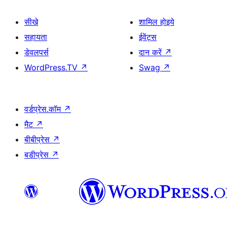
सीखे
शामिल होइये
सहायता
ईवेंट्स
डेवलपर्स
दान करें
↗
WordPress.TV
↗
Swag
↗
वर्डप्रेस.कॉम
↗
मैट
↗
बीबीप्रेस
↗
बडीप्रेस
↗