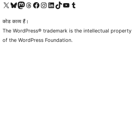
Visit our X (formerly Twitter) account
हमारे बलुस्की खाते पर जाएँ
Visit our Mastodon account
हमारे थ्रेड्स अकाउंट पर जाएं
हमारे फेसबुक पेज पर जाएँ
हमारे इंस्टाग्राम अकाउंट पर जाएं
हमारे लिंक्डइन खाते पर जाएँ
हमारे टिकटॉक खाते पर जाएँ
हमारे यूट्यूब चैनल पर जाएं
हमारे Tumblr खाते पर जाएँ
कोड काव्य हैं।
The WordPress® trademark is the intellectual property
of the WordPress Foundation.