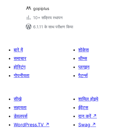
gopiplus
10+ सक्रिय स्थापन
6.1.11 के साथ परीक्षण किया
बारे में
शोकेस
समाचार
थीम्स
होस्टिंग
प्लगइन
गोपनीयता
पैटर्न्स
सीखे
शामिल होइये
सहायता
ईवेंट्स
डेवलपर्स
दान करें
↗
WordPress.TV
↗
Swag
↗