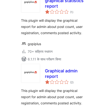
graphical statistics
report
कुल
(1
)
दर
This plugin will display the graphical
report for admin about post count, user
registration, comments posted activity.
gopiplus
70+ सक्रिय स्थापन
6.1.11 के साथ परीक्षण किया
Graphical admin
report
कुल
(2
)
दर
This plugin will display the graphical
report for admin about post count, user
registration, comments posted activity.