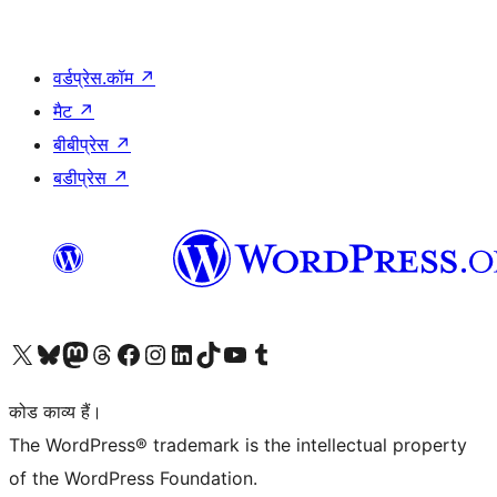
वर्डप्रेस.कॉम
↗
मैट
↗
बीबीप्रेस
↗
बडीप्रेस
↗
Visit our X (formerly Twitter) account
हमारे बलुस्की खाते पर जाएँ
Visit our Mastodon account
हमारे थ्रेड्स अकाउंट पर जाएं
हमारे फेसबुक पेज पर जाएँ
हमारे इंस्टाग्राम अकाउंट पर जाएं
हमारे लिंक्डइन खाते पर जाएँ
हमारे टिकटॉक खाते पर जाएँ
हमारे यूट्यूब चैनल पर जाएं
हमारे Tumblr खाते पर जाएँ
कोड काव्य हैं।
The WordPress® trademark is the intellectual property
of the WordPress Foundation.