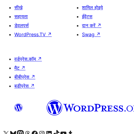
सीखे
शामिल होइये
सहायता
ईवेंट्स
डेवलपर्स
दान करें
↗
WordPress.TV
↗
Swag
↗
वर्डप्रेस.कॉम
↗
मैट
↗
बीबीप्रेस
↗
बडीप्रेस
↗
Visit our X (formerly Twitter) account
हमारे बलुस्की खाते पर जाएँ
Visit our Mastodon account
हमारे थ्रेड्स अकाउंट पर जाएं
हमारे फेसबुक पेज पर जाएँ
हमारे इंस्टाग्राम अकाउंट पर जाएं
हमारे लिंक्डइन खाते पर जाएँ
हमारे टिकटॉक खाते पर जाएँ
हमारे यूट्यूब चैनल पर जाएं
हमारे Tumblr खाते पर जाएँ