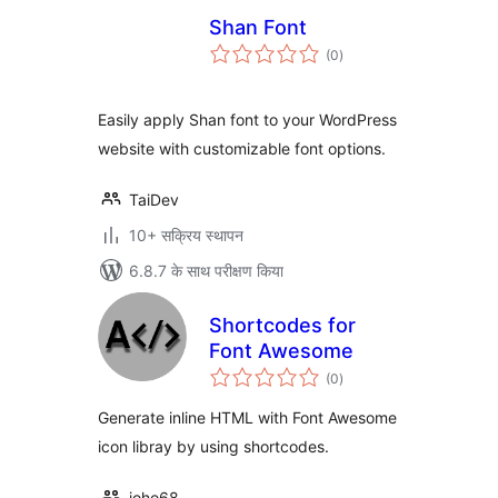
Shan Font
कुल
(0
)
दर
Easily apply Shan font to your WordPress
website with customizable font options.
TaiDev
10+ सक्रिय स्थापन
6.8.7 के साथ परीक्षण किया
Shortcodes for
Font Awesome
कुल
(0
)
दर
Generate inline HTML with Font Awesome
icon libray by using shortcodes.
joho68