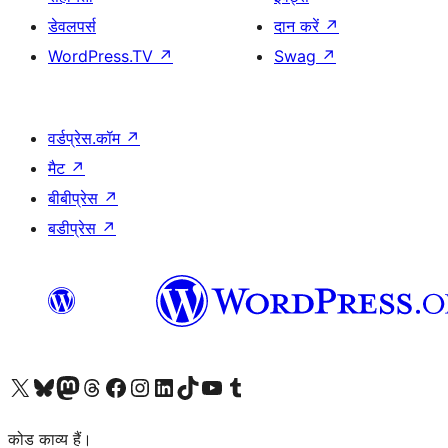
डेवलपर्स
दान करें
↗
WordPress.TV
↗
Swag
↗
वर्डप्रेस.कॉम
↗
मैट
↗
बीबीप्रेस
↗
बडीप्रेस
↗
Visit our X (formerly Twitter) account
हमारे बलुस्की खाते पर जाएँ
Visit our Mastodon account
हमारे थ्रेड्स अकाउंट पर जाएं
हमारे फेसबुक पेज पर जाएँ
हमारे इंस्टाग्राम अकाउंट पर जाएं
हमारे लिंक्डइन खाते पर जाएँ
हमारे टिकटॉक खाते पर जाएँ
हमारे यूट्यूब चैनल पर जाएं
हमारे Tumblr खाते पर जाएँ
कोड काव्य हैं।