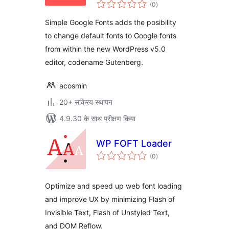
कुल
(0
)
दर
Simple Google Fonts adds the posibility
to change default fonts to Google fonts
from within the new WordPress v5.0
editor, codename Gutenberg.
acosmin
20+ सक्रिय स्थापन
4.9.30 के साथ परीक्षण किया
WP FOFT Loader
कुल
(0
)
दर
Optimize and speed up web font loading
and improve UX by minimizing Flash of
Invisible Text, Flash of Unstyled Text,
and DOM Reflow.