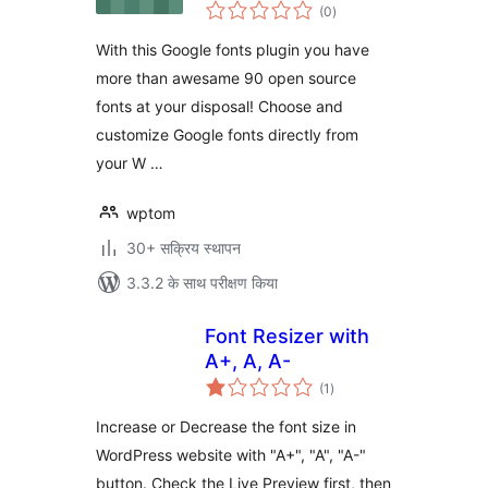
कुल
(0
)
दर
With this Google fonts plugin you have
more than awesame 90 open source
fonts at your disposal! Choose and
customize Google fonts directly from
your W …
wptom
30+ सक्रिय स्थापन
3.3.2 के साथ परीक्षण किया
Font Resizer with
A+, A, A-
कुल
(1
)
दर
Increase or Decrease the font size in
WordPress website with "A+", "A", "A-"
button. Check the Live Preview first, then