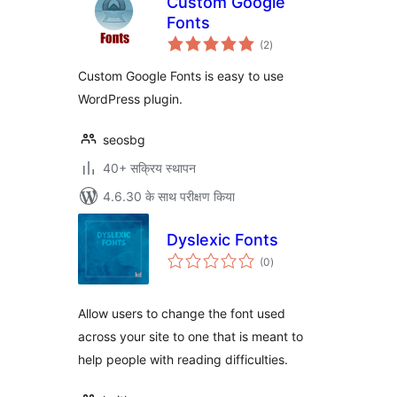
Custom Google
Fonts
कुल
(2
)
दर
Custom Google Fonts is easy to use
WordPress plugin.
seosbg
40+ सक्रिय स्थापन
4.6.30 के साथ परीक्षण किया
Dyslexic Fonts
कुल
(0
)
दर
Allow users to change the font used
across your site to one that is meant to
help people with reading difficulties.