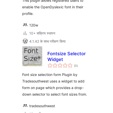
This plugin allows registered users to
enable the OpenDyslexic font in their
profile.
120w
10+ सक्रिय स्थापन
4.1.42 के साथ परीक्षण किया
Fontsize Selector
Widget
कुल
(0
)
दर
Font size selection form Plugin by
Tradesouthwest uses a widget to add
form on page which provides a drop-
down selector to select font sizes from.
tradesouthwest