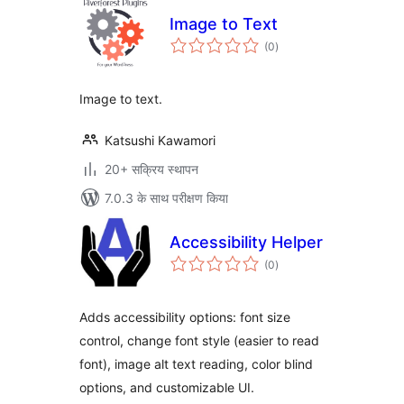
Image to Text
कुल
(0
)
दर
Image to text.
Katsushi Kawamori
20+ सक्रिय स्थापन
7.0.3 के साथ परीक्षण किया
Accessibility Helper
कुल
(0
)
दर
Adds accessibility options: font size
control, change font style (easier to read
font), image alt text reading, color blind
options, and customizable UI.