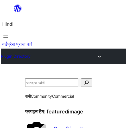
सामग्री
पर
Hindi
जाएं
वर्डप्रेस प्राप्त करें
Plugin Directory
खोजें
सभी
Community
Commercial
प्लगइन टैग:
featuredimage