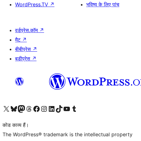
WordPress.TV
↗
भविष्य के लिए पांच
वर्डप्रेस.कॉम
↗
मैट
↗
बीबीप्रेस
↗
बडीप्रेस
↗
Visit our X (formerly Twitter) account
हमारे बलुस्की खाते पर जाएँ
Visit our Mastodon account
हमारे थ्रेड्स अकाउंट पर जाएं
हमारे फेसबुक पेज पर जाएँ
हमारे इंस्टाग्राम अकाउंट पर जाएं
हमारे लिंक्डइन खाते पर जाएँ
हमारे टिकटॉक खाते पर जाएँ
हमारे यूट्यूब चैनल पर जाएं
हमारे Tumblr खाते पर जाएँ
कोड काव्य हैं।
The WordPress® trademark is the intellectual property