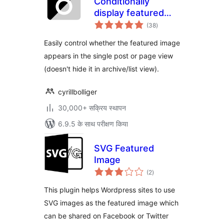
Conditionally
display featured
कुल
image on singular
(38
)
दर
posts and pages
Easily control whether the featured image
appears in the single post or page view
(doesn't hide it in archive/list view).
cyrillbolliger
30,000+ सक्रिय स्थापन
6.9.5 के साथ परीक्षण किया
SVG Featured
Image
कुल
(2
)
दर
This plugin helps Wordpress sites to use
SVG images as the featured image which
can be shared on Facebook or Twitter