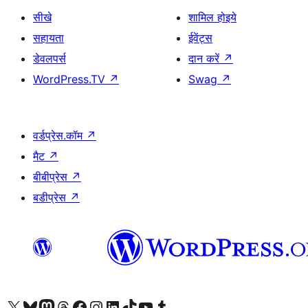
सीखे
शामिल होइये
सहायता
ईवेंट्स
डेवलपर्स
दान करें
↗
WordPress.TV
↗
Swag
↗
वर्डप्रेस.कॉम
↗
मैट
↗
बीबीप्रेस
↗
बडीप्रेस
↗
Visit our X (formerly Twitter) account
हमारे बलुस्की खाते पर जाएँ
Visit our Mastodon account
हमारे थ्रेड्स अकाउंट पर जाएं
हमारे फेसबुक पेज पर जाएँ
हमारे इंस्टाग्राम अकाउंट पर जाएं
हमारे लिंक्डइन खाते पर जाएँ
हमारे टिकटॉक खाते पर जाएँ
हमारे यूट्यूब चैनल पर जाएं
हमारे Tumblr खाते पर जाएँ