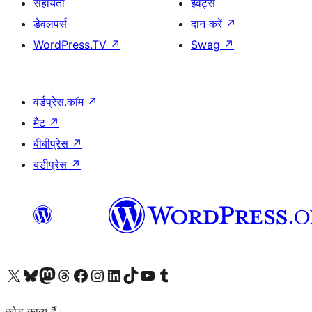
सहायता
ईवेंट्स
डेवलपर्स
दान करें
↗
WordPress.TV
↗
Swag
↗
वर्डप्रेस.कॉम
↗
मैट
↗
बीबीप्रेस
↗
बडीप्रेस
↗
Visit our X (formerly Twitter) account
हमारे बलुस्की खाते पर जाएँ
Visit our Mastodon account
हमारे थ्रेड्स अकाउंट पर जाएं
हमारे फेसबुक पेज पर जाएँ
हमारे इंस्टाग्राम अकाउंट पर जाएं
हमारे लिंक्डइन खाते पर जाएँ
हमारे टिकटॉक खाते पर जाएँ
हमारे यूट्यूब चैनल पर जाएं
हमारे Tumblr खाते पर जाएँ
कोड काव्य हैं।