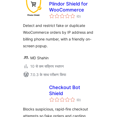
Plindor Shield for
WooCommerce
कुल
(0
)
दर
Detect and restrict fake or duplicate
WooCommerce orders by IP address and
billing phone number, with a friendly on-
screen popup.
MD Shahin
10 से कम सक्रिय स्थापन
7.0.3 के साथ परीक्षण किया
Checkout Bot
Shield
कुल
(0
)
दर
Blocks suspicious, rapid-fire checkout
attempts so fake orders and carding