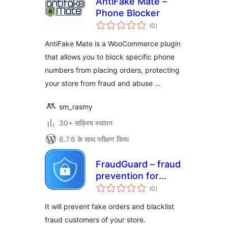
AntiFake Mate –
Phone Blocker
कुल
(0
)
दर
AntiFake Mate is a WooCommerce plugin
that allows you to block specific phone
numbers from placing orders, protecting
your store from fraud and abuse …
sm_rasmy
30+ सक्रिय स्थापन
6.7.6 के साथ परीक्षण किया
FraudGuard – fraud
prevention for
कुल
WooCommerce
(0
)
दर
It will prevent fake orders and blacklist
fraud customers of your store.