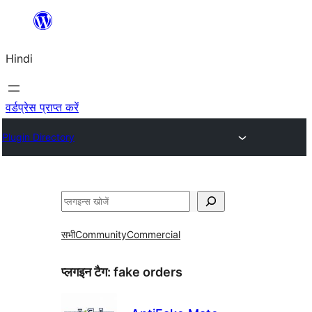
सामग्री
पर
Hindi
जाएं
वर्डप्रेस प्राप्त करें
Plugin Directory
खोजें
सभी
Community
Commercial
प्लगइन टैग:
fake orders