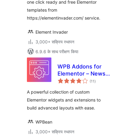
one click ready and free Elementor
templates from
https://elementinvader.com/ service.
Element Invader
3,000+ सक्रिय स्थापन
6.9.6 के साथ परीक्षण किया
WPB Addons for
Elementor – News
कुल
Ticker, Timeline,
(11
)
दर
Team & More
A powerful collection of custom
Widgets
Elementor widgets and extensions to
build advanced layouts with ease.
WPBean
3,000+ सक्रिय स्थापन