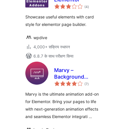
कुल
(4
)
दर
Showcase useful elements with card
style for elementor page builder.
wpdive
4,000+ सक्रिय स्थापन
6.8.7 के साथ परीक्षण किया
Marvy –
Background
कुल
Animations for
(7
)
दर
Elementor
Marvy is the ultimate animation add-on
for Elementor. Bring your pages to life
with next-generation animation effects
and seamless Elementor integrati …