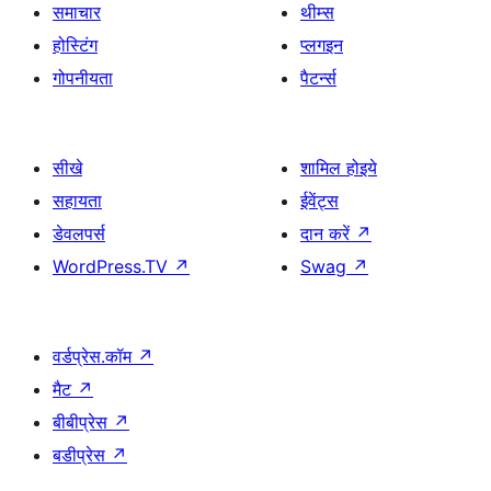
समाचार
थीम्स
होस्टिंग
प्लगइन
गोपनीयता
पैटर्न्स
सीखे
शामिल होइये
सहायता
ईवेंट्स
डेवलपर्स
दान करें
↗
WordPress.TV
↗
Swag
↗
वर्डप्रेस.कॉम
↗
मैट
↗
बीबीप्रेस
↗
बडीप्रेस
↗