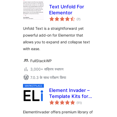
Text Unfold For
Elementor
कुल
(7
)
दर
Unfold Text is a straightforward yet
powerful add-on for Elementor that
allows you to expand and collapse text
with ease.
FullStackWP
3,000+ सक्रिय स्थापन
7.0.3 के साथ परीक्षण किया
Element Invader –
Template Kits for
कुल
Elementor
(11
)
दर
ElementInvader offers premium library of