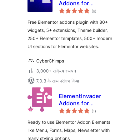
Addons for
कुल
Elementor – Free
(6
)
दर
Elementor Addons,
Free Elementor addons plugin with 80+
Kits and Elementor
widgets, 5+ extensions, Theme builder,
Templates
250+ Elementor templates, 500+ modern
UI sections for Elementor websites.
CyberChimps
3,000+ सक्रिय स्थापन
7.0.3 के साथ परीक्षण किया
ElementInvader
Addons for
कुल
Elementor
(1
)
दर
Ready to use Elementor Addon Elements
like Menu, Forms, Maps, Newsletter with
many styling options