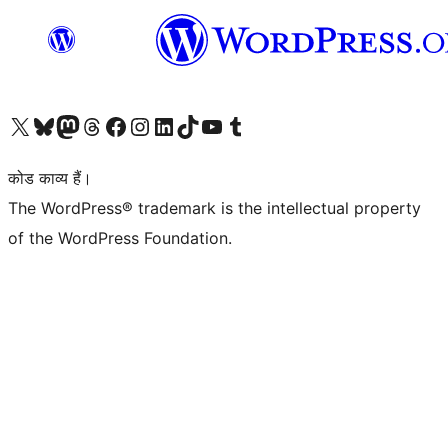
Visit our X (formerly Twitter) account
हमारे बलुस्की खाते पर जाएँ
Visit our Mastodon account
हमारे थ्रेड्स अकाउंट पर जाएं
हमारे फेसबुक पेज पर जाएँ
हमारे इंस्टाग्राम अकाउंट पर जाएं
हमारे लिंक्डइन खाते पर जाएँ
हमारे टिकटॉक खाते पर जाएँ
हमारे यूट्यूब चैनल पर जाएं
हमारे Tumblr खाते पर जाएँ
कोड काव्य हैं।
The WordPress® trademark is the intellectual property
of the WordPress Foundation.