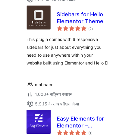
Sidebars for Hello
Elementor Theme
कुल
(2
)
दर
This plugin comes with 6 responsive
sidebars for just about everything you
need to use anywhere within your
website built using Elementor and Hello El
…
mnbaaco
1,000+ सक्रिय स्थापन
5.9.15 के साथ परीक्षण किया
Easy Elements for
Elementor –
कुल
Addons & Website
(1
)
दर