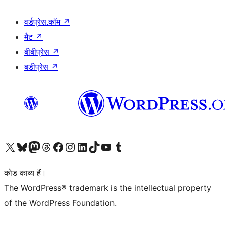
वर्डप्रेस.कॉम
↗
मैट
↗
बीबीप्रेस
↗
बडीप्रेस
↗
Visit our X (formerly Twitter) account
हमारे बलुस्की खाते पर जाएँ
Visit our Mastodon account
हमारे थ्रेड्स अकाउंट पर जाएं
हमारे फेसबुक पेज पर जाएँ
हमारे इंस्टाग्राम अकाउंट पर जाएं
हमारे लिंक्डइन खाते पर जाएँ
हमारे टिकटॉक खाते पर जाएँ
हमारे यूट्यूब चैनल पर जाएं
हमारे Tumblr खाते पर जाएँ
कोड काव्य हैं।
The WordPress® trademark is the intellectual property
of the WordPress Foundation.