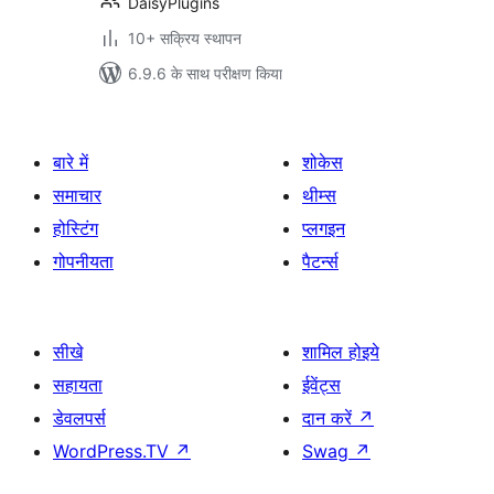
DaisyPlugins
10+ सक्रिय स्थापन
6.9.6 के साथ परीक्षण किया
बारे में
शोकेस
समाचार
थीम्स
होस्टिंग
प्लगइन
गोपनीयता
पैटर्न्स
सीखे
शामिल होइये
सहायता
ईवेंट्स
डेवलपर्स
दान करें
↗
WordPress.TV
↗
Swag
↗