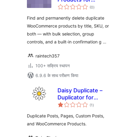
कुल
WooCommerce
(0
)
दर
Find and permanently delete duplicate
WooCommerce products by title, SKU, or
both — with bulk selection, group
controls, and a built-in confirmation g …
raintech357
100+ सक्रिय स्थापन
6.9.6 के साथ परीक्षण किया
Daisy Duplicate –
Duplicator for
कुल
Posts, Pages,
(1
)
दर
Custom Posts, and
Duplicate Posts, Pages, Custom Posts,
WooCommerce
and WooCommerce Products.
Products