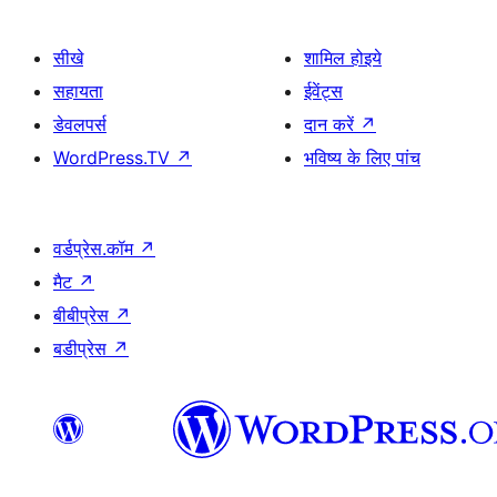
सीखे
शामिल होइये
सहायता
ईवेंट्स
डेवलपर्स
दान करें
↗
WordPress.TV
↗
भविष्य के लिए पांच
वर्डप्रेस.कॉम
↗
मैट
↗
बीबीप्रेस
↗
बडीप्रेस
↗