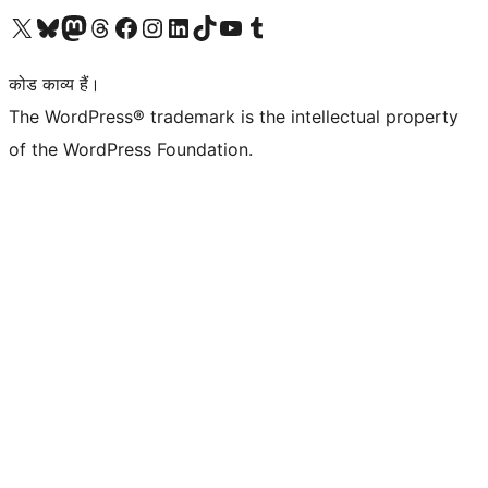
Visit our X (formerly Twitter) account
हमारे बलुस्की खाते पर जाएँ
Visit our Mastodon account
हमारे थ्रेड्स अकाउंट पर जाएं
हमारे फेसबुक पेज पर जाएँ
हमारे इंस्टाग्राम अकाउंट पर जाएं
हमारे लिंक्डइन खाते पर जाएँ
हमारे टिकटॉक खाते पर जाएँ
हमारे यूट्यूब चैनल पर जाएं
हमारे Tumblr खाते पर जाएँ
कोड काव्य हैं।
The WordPress® trademark is the intellectual property
of the WordPress Foundation.