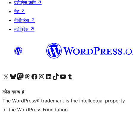
वर्डप्रेस.कॉम
↗
मैट
↗
बीबीप्रेस
↗
बडीप्रेस
↗
Visit our X (formerly Twitter) account
हमारे बलुस्की खाते पर जाएँ
Visit our Mastodon account
हमारे थ्रेड्स अकाउंट पर जाएं
हमारे फेसबुक पेज पर जाएँ
हमारे इंस्टाग्राम अकाउंट पर जाएं
हमारे लिंक्डइन खाते पर जाएँ
हमारे टिकटॉक खाते पर जाएँ
हमारे यूट्यूब चैनल पर जाएं
हमारे Tumblr खाते पर जाएँ
कोड काव्य हैं।
The WordPress® trademark is the intellectual property
of the WordPress Foundation.