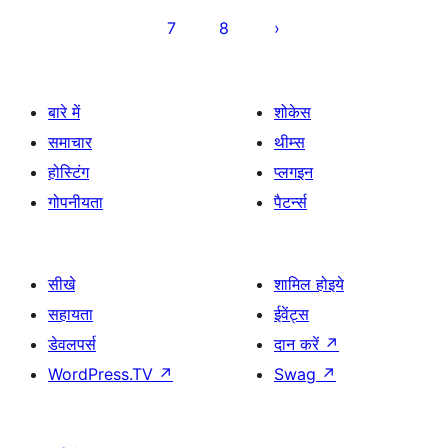
7
8
बारे में
शोकेस
समाचार
थीम्स
होस्टिंग
प्लगइन
गोपनीयता
पैटर्न्स
सीखे
शामिल होइये
सहायता
ईवेंट्स
डेवलपर्स
दान करें
↗
WordPress.TV
↗
Swag
↗