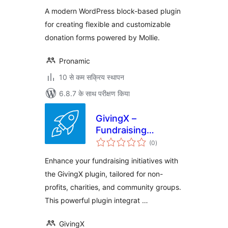
A modern WordPress block-based plugin
for creating flexible and customizable
donation forms powered by Mollie.
Pronamic
10 से कम सक्रिय स्थापन
6.8.7 के साथ परीक्षण किया
GivingX –
Fundraising
कुल
Platform | CRM,
(0
)
दर
Integrations, Apple
Enhance your fundraising initiatives with
Pay
the GivingX plugin, tailored for non-
profits, charities, and community groups.
This powerful plugin integrat …
GivingX