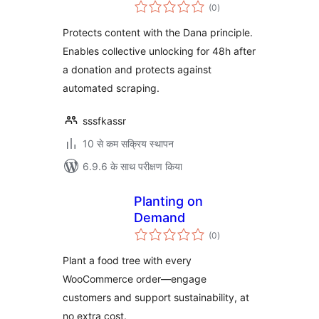
कुल
(0
)
दर
Protects content with the Dana principle.
Enables collective unlocking for 48h after
a donation and protects against
automated scraping.
sssfkassr
10 से कम सक्रिय स्थापन
6.9.6 के साथ परीक्षण किया
Planting on
Demand
कुल
(0
)
दर
Plant a food tree with every
WooCommerce order—engage
customers and support sustainability, at
no extra cost.