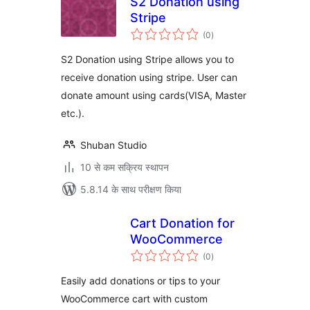
S2 Donation using
Stripe
कुल
(0
)
दर
S2 Donation using Stripe allows you to
receive donation using stripe. User can
donate amount using cards(VISA, Master
etc.).
Shuban Studio
10 से कम सक्रिय स्थापन
5.8.14 के साथ परीक्षण किया
Cart Donation for
WooCommerce
कुल
(0
)
दर
Easily add donations or tips to your
WooCommerce cart with custom