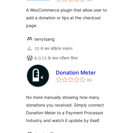
दर
A WooCommerce plugin that allow user to
add a donation or tips at the checkout
page.
terrytsang
10 से कम सक्रिय स्थापन
6.0.13 के साथ परीक्षण किया
Donation Meter
कुल
(0
)
दर
No more manually showing how many
donations you received. Simply connect
Donation Meter to a Payment Processor
Industry and watch it update by itself.