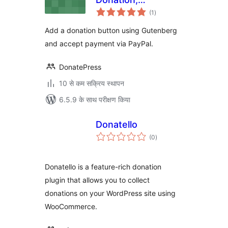
कुल
Crowdfunding and
(1
)
दर
Fundraising
Add a donation button using Gutenberg
Platform
and accept payment via PayPal.
DonatePress
10 से कम सक्रिय स्थापन
6.5.9 के साथ परीक्षण किया
Donatello
कुल
(0
)
दर
Donatello is a feature-rich donation
plugin that allows you to collect
donations on your WordPress site using
WooCommerce.