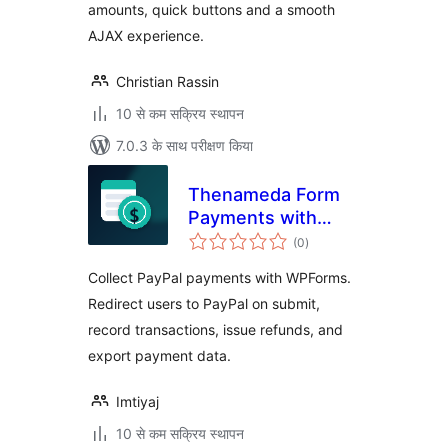
amounts, quick buttons and a smooth
AJAX experience.
Christian Rassin
10 से कम सक्रिय स्थापन
7.0.3 के साथ परीक्षण किया
Thenameda Form
Payments with
कुल
PayPal for
(0
)
दर
WPForms
Collect PayPal payments with WPForms.
Redirect users to PayPal on submit,
record transactions, issue refunds, and
export payment data.
Imtiyaj
10 से कम सक्रिय स्थापन