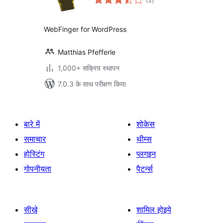
(3
)
दर
WebFinger for WordPress
Matthias Pfefferle
1,000+ सक्रिय स्थापन
7.0.3 के साथ परीक्षण किया
बारे में
शोकेस
समाचार
थीम्स
होस्टिंग
प्लगइन
गोपनीयता
पैटर्न्स
सीखे
शामिल होइये