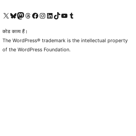
Visit our X (formerly Twitter) account
हमारे बलुस्की खाते पर जाएँ
Visit our Mastodon account
हमारे थ्रेड्स अकाउंट पर जाएं
हमारे फेसबुक पेज पर जाएँ
हमारे इंस्टाग्राम अकाउंट पर जाएं
हमारे लिंक्डइन खाते पर जाएँ
हमारे टिकटॉक खाते पर जाएँ
हमारे यूट्यूब चैनल पर जाएं
हमारे Tumblr खाते पर जाएँ
कोड काव्य हैं।
The WordPress® trademark is the intellectual property
of the WordPress Foundation.