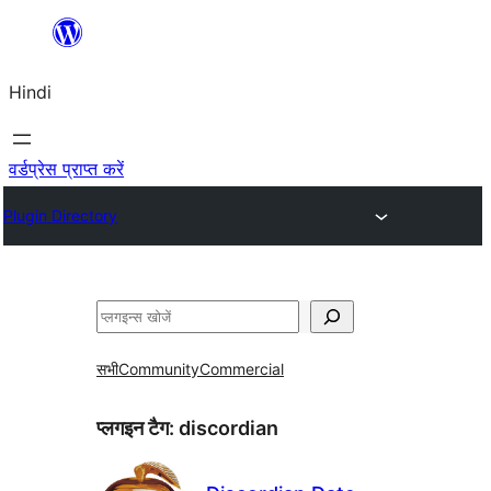
सामग्री
पर
Hindi
जाएं
वर्डप्रेस प्राप्त करें
Plugin Directory
खोजें
सभी
Community
Commercial
प्लगइन टैग:
discordian