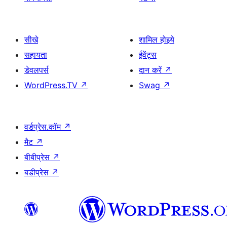
सीखे
शामिल होइये
सहायता
ईवेंट्स
डेवलपर्स
दान करें
↗
WordPress.TV
↗
Swag
↗
वर्डप्रेस.कॉम
↗
मैट
↗
बीबीप्रेस
↗
बडीप्रेस
↗