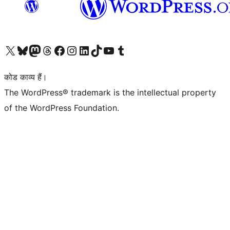
Visit our X (formerly Twitter) account
हमारे बलुस्की खाते पर जाएँ
Visit our Mastodon account
हमारे थ्रेड्स अकाउंट पर जाएं
हमारे फेसबुक पेज पर जाएँ
हमारे इंस्टाग्राम अकाउंट पर जाएं
हमारे लिंक्डइन खाते पर जाएँ
हमारे टिकटॉक खाते पर जाएँ
हमारे यूट्यूब चैनल पर जाएं
हमारे Tumblr खाते पर जाएँ
कोड काव्य हैं।
The WordPress® trademark is the intellectual property
of the WordPress Foundation.