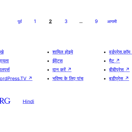
1
2
3
9
पूर्व
…
आगामी
खे
शामिल होइये
वर्डप्रेस.कॉम
हायता
ईवेंट्स
मैट
↗
वलपर्स
दान करें
↗
बीबीप्रेस
↗
ordPress.TV
↗
भविष्य के लिए पांच
बडीप्रेस
↗
Hindi