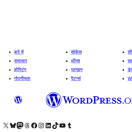
पोस्ट
पेजिनेशन
बारे में
शोकेस
सी
समाचार
थीम्स
स
होस्टिंग
प्लगइन
डे
गोपनीयता
पैटर्न्स
W
Visit our X (formerly Twitter) account
हमारे बलुस्की खाते पर जाएँ
Visit our Mastodon account
हमारे थ्रेड्स अकाउंट पर जाएं
हमारे फेसबुक पेज पर जाएँ
हमारे इंस्टाग्राम अकाउंट पर जाएं
हमारे लिंक्डइन खाते पर जाएँ
हमारे टिकटॉक खाते पर जाएँ
हमारे यूट्यूब चैनल पर जाएं
हमारे Tumblr खाते पर जाएँ