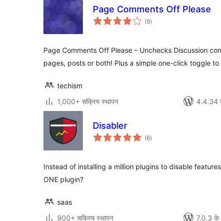
Page Comments Off Please
कुल
(9
)
दर
Page Comments Off Please – Unchecks Discussion co
pages, posts or both! Plus a simple one-click toggle t
techism
1,000+ सक्रिय स्थापन
4.4.34 क
Disabler
कुल
(6
)
दर
Instead of installing a million plugins to disable featur
ONE plugin?
saas
900+ सक्रिय स्थापन
7.0.3 के 