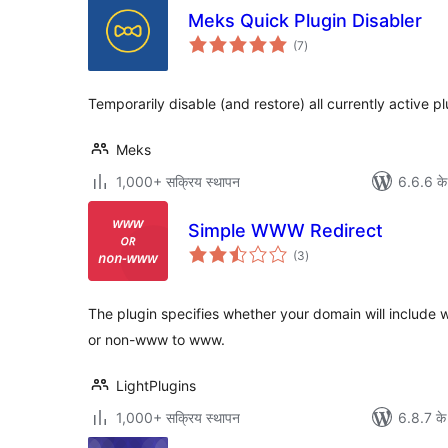
Meks Quick Plugin Disabler
कुल
(7
)
दर
Temporarily disable (and restore) all currently active pl
Meks
1,000+ सक्रिय स्थापन
6.6.6 के
Simple WWW Redirect
कुल
(3
)
दर
The plugin specifies whether your domain will inclu
or non-www to www.
LightPlugins
1,000+ सक्रिय स्थापन
6.8.7 के