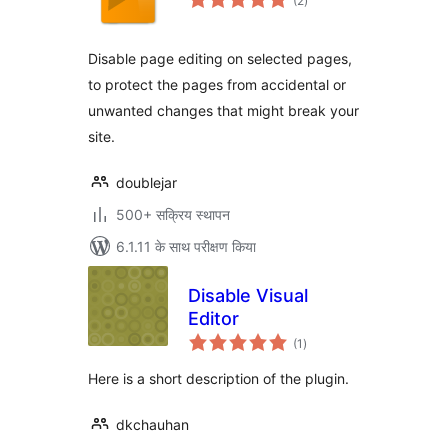
(2
)
दर
Disable page editing on selected pages,
to protect the pages from accidental or
unwanted changes that might break your
site.
doublejar
500+ सक्रिय स्थापन
6.1.11 के साथ परीक्षण किया
Disable Visual
Editor
कुल
(1
)
दर
Here is a short description of the plugin.
dkchauhan