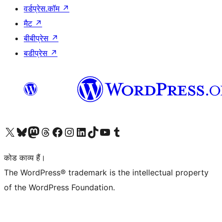
वर्डप्रेस.कॉम
↗
मैट
↗
बीबीप्रेस
↗
बडीप्रेस
↗
Visit our X (formerly Twitter) account
हमारे बलुस्की खाते पर जाएँ
Visit our Mastodon account
हमारे थ्रेड्स अकाउंट पर जाएं
हमारे फेसबुक पेज पर जाएँ
हमारे इंस्टाग्राम अकाउंट पर जाएं
हमारे लिंक्डइन खाते पर जाएँ
हमारे टिकटॉक खाते पर जाएँ
हमारे यूट्यूब चैनल पर जाएं
हमारे Tumblr खाते पर जाएँ
कोड काव्य हैं।
The WordPress® trademark is the intellectual property
of the WordPress Foundation.