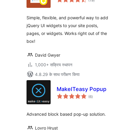
(19
)
दर
Simple, flexible, and powerful way to add
jQuery UI widgets to your site posts,
pages, or widgets. Works right out of the
box!
David Gwyer
1,000+ सक्रिय स्थापन
4.8.29 के साथ परीक्षण किया
MakeITeasy Popup
कुल
(6
)
दर
Advanced block based pop-up solution.
Lovro Hrust