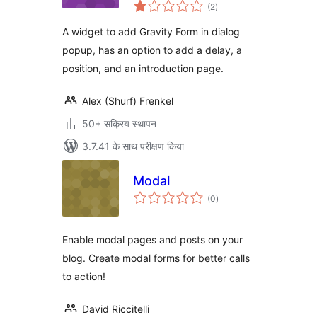
कुल
(2
)
दर
A widget to add Gravity Form in dialog
popup, has an option to add a delay, a
position, and an introduction page.
Alex (Shurf) Frenkel
50+ सक्रिय स्थापन
3.7.41 के साथ परीक्षण किया
Modal
कुल
(0
)
दर
Enable modal pages and posts on your
blog. Create modal forms for better calls
to action!
David Riccitelli