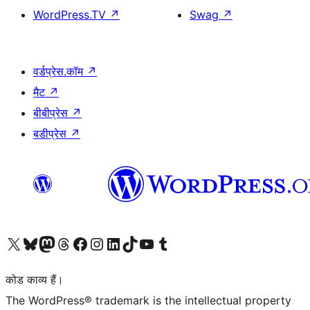
WordPress.TV
↗
Swag
↗
वर्डप्रेस.कॉम
↗
मैट
↗
बीबीप्रेस
↗
बडीप्रेस
↗
Visit our X (formerly Twitter) account
हमारे बलुस्की खाते पर जाएँ
Visit our Mastodon account
हमारे थ्रेड्स अकाउंट पर जाएं
हमारे फेसबुक पेज पर जाएँ
हमारे इंस्टाग्राम अकाउंट पर जाएं
हमारे लिंक्डइन खाते पर जाएँ
हमारे टिकटॉक खाते पर जाएँ
हमारे यूट्यूब चैनल पर जाएं
हमारे Tumblr खाते पर जाएँ
कोड काव्य हैं।
The WordPress® trademark is the intellectual property