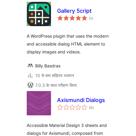
Gallery 5cript
कुल
(1
)
दर
A WordPress plugin that uses the modern
and accessible dialog HTML element to
display images and videos.
Billy Basdras
10 से कम सक्रिय स्थापन
7.0.3 के साथ परीक्षण किया
Axismundi Dialogs
कुल
(0
)
दर
Accessible Material Design 3 sheets and
dialogs for Axismundi, composed from