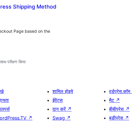
ess Shipping Method
heckout Page based on the
साथ परीक्षण किया
खे
शामिल होइये
वर्डप्रेस.कॉम
हायता
ईवेंट्स
मैट
↗
वलपर्स
दान करें
↗
बीबीप्रेस
↗
ordPress.TV
↗
Swag
↗
बडीप्रेस
↗