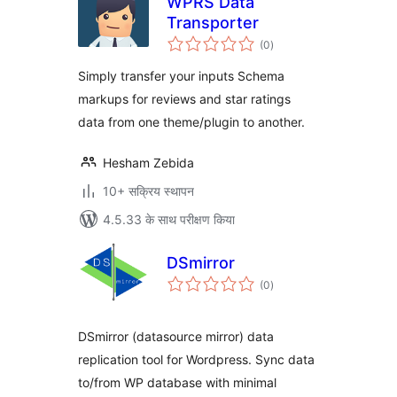
WPRS Data
Transporter
कुल
(0
)
दर
Simply transfer your inputs Schema
markups for reviews and star ratings
data from one theme/plugin to another.
Hesham Zebida
10+ सक्रिय स्थापन
4.5.33 के साथ परीक्षण किया
DSmirror
कुल
(0
)
दर
DSmirror (datasource mirror) data
replication tool for Wordpress. Sync data
to/from WP database with minimal