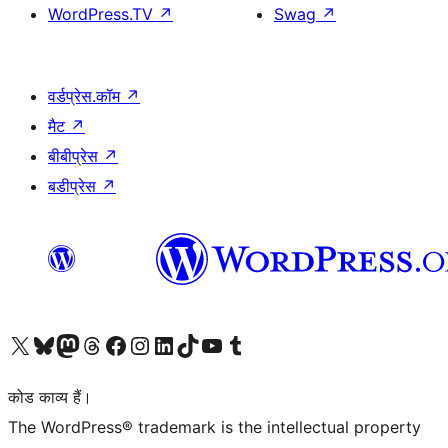
WordPress.TV
↗
Swag
↗
वर्डप्रेस.कॉम
↗
मैट
↗
बीबीप्रेस
↗
बडीप्रेस
↗
Visit our X (formerly Twitter) account
हमारे बलुस्की खाते पर जाएँ
Visit our Mastodon account
हमारे थ्रेड्स अकाउंट पर जाएं
हमारे फेसबुक पेज पर जाएँ
हमारे इंस्टाग्राम अकाउंट पर जाएं
हमारे लिंक्डइन खाते पर जाएँ
हमारे टिकटॉक खाते पर जाएँ
हमारे यूट्यूब चैनल पर जाएं
हमारे Tumblr खाते पर जाएँ
कोड काव्य हैं।
The WordPress® trademark is the intellectual property