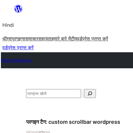
सामग्री
पर
Hindi
जाएं
थीम्स
प्लगइन्स
समाचार
सहायता
हमारे बारे में
टीम
वर्डप्रेस प्राप्त करें
वर्डप्रेस प्राप्त करें
Plugin Directory
खोजें
प्लगइन टैग:
custom scrollbar wordpress