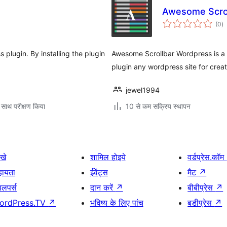
Awesome Scro
कु
(0
)
दर
plugin. By installing the plugin
Awesome Scrollbar Wordpress is a n
plugin any wordpress site for crea
jewel1994
 साथ परीक्षण किया
10 से कम सक्रिय स्थापन
खे
शामिल होइये
वर्डप्रेस.कॉम
हायता
ईवेंट्स
मैट
↗
वलपर्स
दान करें
↗
बीबीप्रेस
↗
ordPress.TV
↗
भविष्य के लिए पांच
बडीप्रेस
↗