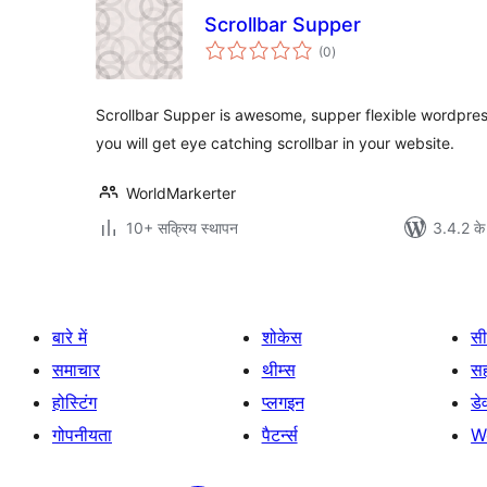
Scrollbar Supper
कुल
(0
)
दर
Scrollbar Supper is awesome, supper flexible wordpress 
you will get eye catching scrollbar in your website.
WorldMarkerter
10+ सक्रिय स्थापन
3.4.2 के
बारे में
शोकेस
सी
समाचार
थीम्स
स
होस्टिंग
प्लगइन
डे
गोपनीयता
पैटर्न्स
W