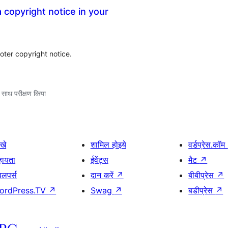
 copyright notice in your
oter copyright notice.
 साथ परीक्षण किया
खे
शामिल होइये
वर्डप्रेस.कॉम
हायता
ईवेंट्स
मैट
↗
वलपर्स
दान करें
↗
बीबीप्रेस
↗
ordPress.TV
↗
Swag
↗
बडीप्रेस
↗