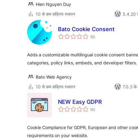
Hien Nguyen Duy
10 से कम सक्रिय स्थापन
5.4.20 क
Bato Cookie Consent
कुल
(0
)
दर
Adds a customizable multilingual cookie consent bann
categories, policy links, embeds, and developer filters.
Bato Web Agency
10 से कम सक्रिय स्थापन
7.0.3 के 
NEW Easy GDPR
कुल
(0
)
दर
Cookie Compliance for GDPR, European and other cook
requirements on your website.