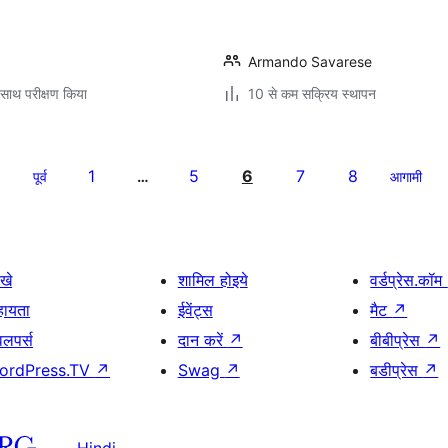
Armando Savarese
साथ परीक्षण किया
10 से कम सक्रिय स्थापन
1
5
6
7
8
पूर्व
…
आगामी
खे
शामिल होइये
वर्डप्रेस.कॉम
हायता
ईवेंट्स
मैट
↗
वलपर्स
दान करें
↗
बीबीप्रेस
↗
ordPress.TV
↗
Swag
↗
बडीप्रेस
↗
Hindi