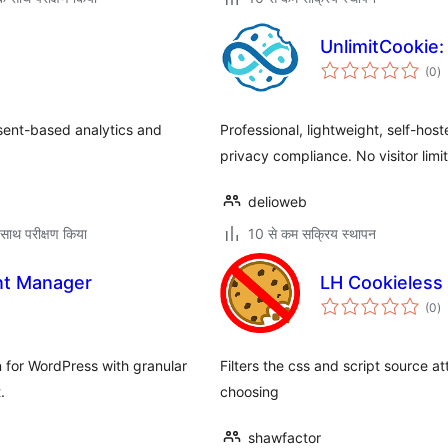
UnlimitCookie:
कु
(0
)
दर
nsent-based analytics and
Professional, lightweight, self-hos
privacy compliance. No visitor limit
delioweb
साथ परीक्षण किया
10 से कम सक्रिय स्थापन
nt Manager
LH Cookieless
कु
(0
)
दर
 for WordPress with granular
Filters the css and script source a
.
choosing
shawfactor