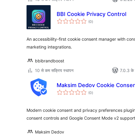
BBI Cookie Privacy Control
कुल
(0
)
दर
An accessibility-first cookie consent manager with co
marketing integrations.
bbibrandboost
10 से कम सक्रिय स्थापन
7.0.3 के 
Maksim Dedov Cookie Conse
कुल
(0
)
दर
Modern cookie consent and privacy preferences plugin
consent controls and Google Consent Mode v2 support
Maksim Dedov