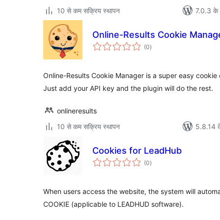
10 से कम सक्रिय स्थापन
7.0.3 के 
Online-Results Cookie Manag
कुल
(0
)
दर
Online-Results Cookie Manager is a super easy cookie 
Just add your API key and the plugin will do the rest.
onlineresults
10 से कम सक्रिय स्थापन
5.8.14 क
Cookies for LeadHub
कुल
(0
)
दर
When users access the website, the system will automatic
COOKIE (applicable to LEADHUD software).