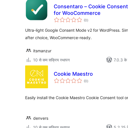
Consentaro – Cookie Consen
for WooCommerce
कुल
(0
)
दर
Ultra-light Google Consent Mode v2 for WordPress. Si
after choice, WooCommerce-ready.
itsmanzur
10 से कम सक्रिय स्थापन
7.0.3 के 
Cookie Maestro
कुल
(0
)
दर
Easily install the Cookie Maestro Cookie Consent tool o
denvers
10 से कम सक्रिय स्थापन
5.2.25 क