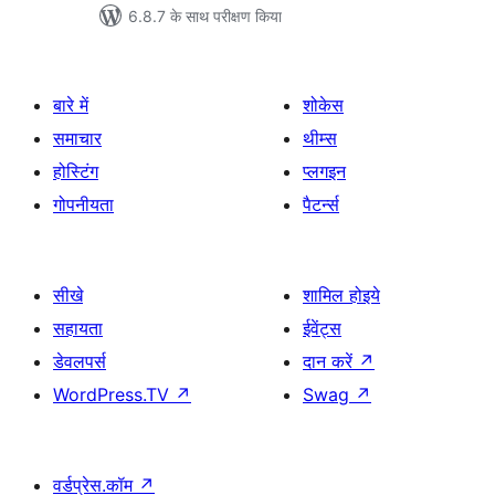
6.8.7 के साथ परीक्षण किया
बारे में
शोकेस
समाचार
थीम्स
होस्टिंग
प्लगइन
गोपनीयता
पैटर्न्स
सीखे
शामिल होइये
सहायता
ईवेंट्स
डेवलपर्स
दान करें
↗
WordPress.TV
↗
Swag
↗
वर्डप्रेस.कॉम
↗