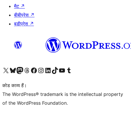
मैट
↗
बीबीप्रेस
↗
बडीप्रेस
↗
Visit our X (formerly Twitter) account
हमारे बलुस्की खाते पर जाएँ
Visit our Mastodon account
हमारे थ्रेड्स अकाउंट पर जाएं
हमारे फेसबुक पेज पर जाएँ
हमारे इंस्टाग्राम अकाउंट पर जाएं
हमारे लिंक्डइन खाते पर जाएँ
हमारे टिकटॉक खाते पर जाएँ
हमारे यूट्यूब चैनल पर जाएं
हमारे Tumblr खाते पर जाएँ
कोड काव्य हैं।
The WordPress® trademark is the intellectual property
of the WordPress Foundation.