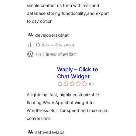
simple contact us form with mail and
database storing functionality,and export
to csv option
developerakshat
10 से कम सक्रिय स्थापन
7.0.2 के साथ परीक्षण किया
Waply – Click to
Chat Widget
कुल
(0
)
दर
A lightning-fast, highly customizable
floating WhatsApp chat widget for
WordPress. Built for speed and maximum
conversions.
sattivedevlabs