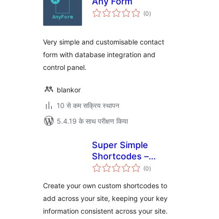
Any Form
कुल
(0
)
दर
Very simple and customisable contact
form with database integration and
control panel.
blankor
10 से कम सक्रिय स्थापन
5.4.19 के साथ परीक्षण किया
Super Simple
Shortcodes –
कुल
Create your own
(0
)
दर
Custom
Create your own custom shortcodes to
Shortcodes for
add across your site, keeping your key
Contact Info &
information consistent across your site.
More