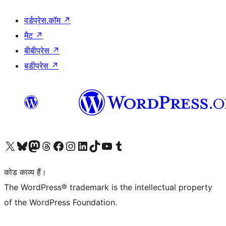
वर्डप्रेस.कॉम
↗
मैट
↗
बीबीप्रेस
↗
बडीप्रेस
↗
Visit our X (formerly Twitter) account
हमारे बलुस्की खाते पर जाएँ
Visit our Mastodon account
हमारे थ्रेड्स अकाउंट पर जाएं
हमारे फेसबुक पेज पर जाएँ
हमारे इंस्टाग्राम अकाउंट पर जाएं
हमारे लिंक्डइन खाते पर जाएँ
हमारे टिकटॉक खाते पर जाएँ
हमारे यूट्यूब चैनल पर जाएं
हमारे Tumblr खाते पर जाएँ
कोड काव्य हैं।
The WordPress® trademark is the intellectual property
of the WordPress Foundation.