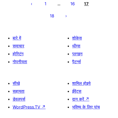
पेजिनेशन
1
16
17
…
18
बारे में
शोकेस
समाचार
थीम्स
होस्टिंग
प्लगइन
गोपनीयता
पैटर्न्स
सीखे
शामिल होइये
सहायता
ईवेंट्स
डेवलपर्स
दान करें
↗
WordPress.TV
↗
भविष्य के लिए पांच