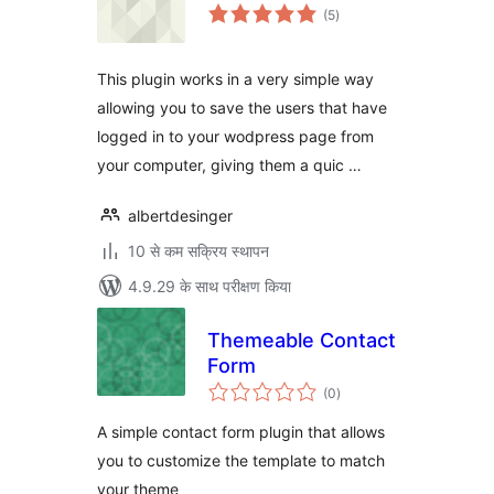
कुल
(5
)
दर
This plugin works in a very simple way
allowing you to save the users that have
logged in to your wodpress page from
your computer, giving them a quic …
albertdesinger
10 से कम सक्रिय स्थापन
4.9.29 के साथ परीक्षण किया
Themeable Contact
Form
कुल
(0
)
दर
A simple contact form plugin that allows
you to customize the template to match
your theme