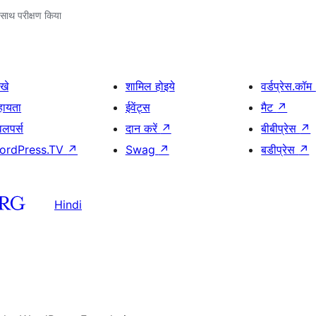
साथ परीक्षण किया
खे
शामिल होइये
वर्डप्रेस.कॉम
हायता
ईवेंट्स
मैट
↗
वलपर्स
दान करें
↗
बीबीप्रेस
↗
ordPress.TV
↗
Swag
↗
बडीप्रेस
↗
Hindi