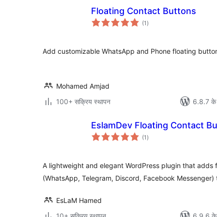
Floating Contact Buttons
कुल
(1
)
दर
Add customizable WhatsApp and Phone floating button
Mohamed Amjad
100+ सक्रिय स्थापन
6.8.7 के
EslamDev Floating Contact B
कुल
(1
)
दर
A lightweight and elegant WordPress plugin that adds f
(WhatsApp, Telegram, Discord, Facebook Messenger) t
EsLaM Hamed
10+ सक्रिय स्थापन
6.9.6 के