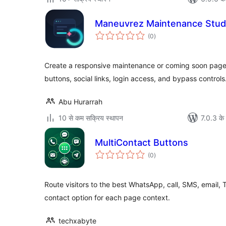
Maneuvrez Maintenance Stud
कुल
(0
)
दर
Create a responsive maintenance or coming soon page
buttons, social links, login access, and bypass controls
Abu Hurarrah
10 से कम सक्रिय स्थापन
7.0.3 के 
MultiContact Buttons
कुल
(0
)
दर
Route visitors to the best WhatsApp, call, SMS, email,
contact option for each page context.
techxabyte